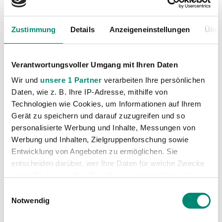
Profis
(1315)
Ticketing
(91)
Zustimmung
Details
Anzeigeneinstellungen
Über
Unkategorisiert
(2867)
Verantwortungsvoller Umgang mit Ihren Daten
Wir und
unsere 1 Partner
verarbeiten Ihre persönlichen
Daten, wie z. B. Ihre IP-Adresse, mithilfe von
Technologien wie Cookies, um Informationen auf Ihrem
Gerät zu speichern und darauf zuzugreifen und so
personalisierte Werbung und Inhalte, Messungen von
VORIGER NEWSEINTRAG
NÄCHSTER NEWSEINTRAG
Werbung und Inhalten, Zielgruppenforschung sowie
3:0 Sieg der JWR in Leoben in Unterzahl
Schwarz auf Grün mit Andrea Schwendtner
Entwicklung von Angeboten zu ermöglichen. Sie
entscheiden darüber, wer Ihre Daten für welche Zwecke
nutzt. Sie können Ihre Einwilligung jederzeit über die
Cookie-Erklärung oder durch Klicken auf das Privacy
Einwilligungsauswahl
Trigger Symbol ändern oder widerrufen
Notwendig