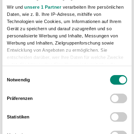
U21-Länderspiel in Ried: Österreich gegen Kroatien
„Wir wollen unsere Heimserie fortsetzen“
Wir und
unsere 1 Partner
verarbeiten Ihre persönlichen
Daten, wie z. B. Ihre IP-Adresse, mithilfe von
Technologien wie Cookies, um Informationen auf Ihrem
Gerät zu speichern und darauf zuzugreifen und so
personalisierte Werbung und Inhalte, Messungen von
Werbung und Inhalten, Zielgruppenforschung sowie
Entwicklung von Angeboten zu ermöglichen. Sie
WEITERE NEWS
entscheiden darüber, wer Ihre Daten für welche Zwecke
nutzt. Sie können Ihre Einwilligung jederzeit über die
Cookie-Erklärung oder durch Klicken auf das Privacy
Einwilligungsauswahl
Trigger Symbol ändern oder widerrufen
Notwendig
Erfahren Sie mehr darüber, wie Ihre persönlichen Daten
Präferenzen
verarbeitet werden, und legen Sie Ihre Präferenzen im
Abschnitt Einzelheiten
fest.
Statistiken
Wir verwenden Cookies, um Inhalte und Anzeigen zu
personalisieren, Funktionen für soziale Medien anbieten