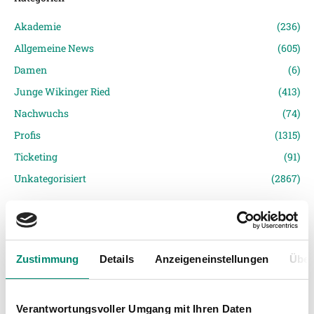
Akademie
(236)
Allgemeine News
(605)
Damen
(6)
Junge Wikinger Ried
(413)
Nachwuchs
(74)
Profis
(1315)
Ticketing
(91)
Unkategorisiert
(2867)
Zustimmung
Details
Anzeigeneinstellungen
Über
Verantwortungsvoller Umgang mit Ihren Daten
VORIGER NEWSEINTRAG
NÄCHSTER NEWSEINTRAG