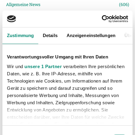
Allgemeine News
(606)
Damen
(6)
Junge Wikinger Ried
(413)
Nachwuchs
(74)
Zustimmung
Details
Anzeigeneinstellungen
Über
Profis
(1316)
Ticketing
(91)
Verantwortungsvoller Umgang mit Ihren Daten
Unkategorisiert
(2867)
Wir und
unsere 1 Partner
verarbeiten Ihre persönlichen
Daten, wie z. B. Ihre IP-Adresse, mithilfe von
Technologien wie Cookies, um Informationen auf Ihrem
Gerät zu speichern und darauf zuzugreifen und so
personalisierte Werbung und Inhalte, Messungen von
Werbung und Inhalten, Zielgruppenforschung sowie
Entwicklung von Angeboten zu ermöglichen. Sie
entscheiden darüber, wer Ihre Daten für welche Zwecke
VORIGER NEWSEINTRAG
NÄCHSTER NEWSEINTRAG
Ried feiert klaren 4:0-Heimsieg gegen Wacker Innsbruck
Im Cup-Viertelfinale zuhause gegen SKN St. Pölten
nutzt. Sie können Ihre Einwilligung jederzeit über die
Cookie-Erklärung oder durch Klicken auf das Privacy
Einwilligungsauswahl