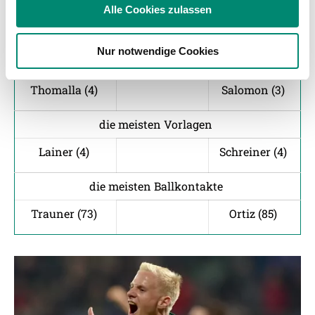
soziale Medien, Werbung und Analysen weiter. Unsere
1
Abseits
1
Alle Cookies zulassen
Partner führen diese Informationen möglicherweise mit
15
Fouls
22
weiteren Daten zusammen, die Sie ihnen bereitgestellt
Nur notwendige Cookies
haben oder die sie im Rahmen Ihrer Nutzung der Dienste
die meisten Torschüsse
gesammelt haben.
Thomalla (4)
Salomon (3)
Weitere Details, insbesondere zu Speicherdauer und
die meisten Vorlagen
Empfänger entnehmen Sie unserer
Lainer (4)
Schreiner (4)
Datenschutzerklärung
.
die meisten Ballkontakte
Trauner (73)
Ortiz (85)