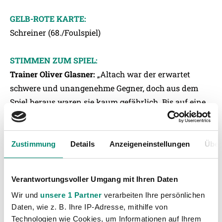
GELB-ROTE KARTE:
Schreiner (68./Foulspiel)
STIMMEN ZUM SPIEL:
Trainer Oliver Glasner:
„Altach war der erwartet
schwere und unangenehme Gegner, doch aus dem
Spiel heraus waren sie kaum gefährlich. Bis auf eine
Chance, die sie zum 1:1 genutzt haben. Bis dahin
hätten wir den Sack zumachen müssen. Unsere Basis
ist derzeit die Defensive, deshalb auch die Fünfer-
Zustimmung
Details
Anzeigeneinstellungen
Über
Abwehrkette. Wir haben das Spiel immer im Griff
gehabt und nur einmal geschlafen.“
Verantwortungsvoller Umgang mit Ihren Daten
Wir und
unsere 1 Partner
verarbeiten Ihre persönlichen
Damir Canadi (Trainer Altach):
„Es war ein hoch
Daten, wie z. B. Ihre IP-Adresse, mithilfe von
spannendes, dramatisches Match. Aber es kommt so,
Technologien wie Cookies, um Informationen auf Ihrem