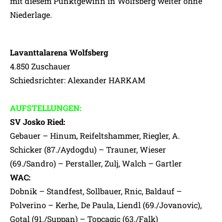
mit diesem Punktgewinn in Wolfsberg weiter ohne
Niederlage.
Lavanttalarena Wolfsberg
4.850 Zuschauer
Schiedsrichter: Alexander HARKAM
AUFSTELLUNGEN:
SV Josko Ried:
Gebauer – Hinum, Reifeltshammer, Riegler, A.
Schicker (87./Aydogdu) – Trauner, Wieser
(69./Sandro) – Perstaller, Zulj, Walch – Gartler
WAC:
Dobnik – Standfest, Sollbauer, Rnic, Baldauf –
Polverino – Kerhe, De Paula, Liendl (69./Jovanovic),
Gotal (91./Suppan) – Topcagic (63./Falk)