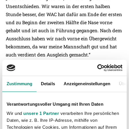
Unentschieden. Wir waren in der ersten halben
Stunde besser, der WAC hat dafür am Ende der ersten
und zu Beginn der zweiten Hälfte die Nase vorne
gehabt und ist auch in Führung gegangen. Nach dem
Ausschluss haben wir nach vorne ein Übergewicht
bekommen, da war meine Mannschaft gut und hat
auch verdient den Ausgleich gemacht.“
Didi Kühbauer (Trainer WAC):
„Wenn du fast eine halbe Stunde mit einem Mann
Zustimmung
Details
Anzeigeneinstellungen
Über
weniger spielst und kurz vor der 90. Minute 1:0
führst, dann ist schon ein bisschen ein weinendes
Auge dabei. Mit elf Mann hätten wir das Spiel nie und
Verantwortungsvoller Umgang mit Ihren Daten
nimmer aus der Hand gegeben, Ried war in der
Wir und
unsere 1 Partner
verarbeiten Ihre persönlichen
zweiten Hälfte bis zum Ausschluss eigentlich nicht
Daten, wie z. B. Ihre IP-Adresse, mithilfe von
mehr vorhanden. Dann haben sie viel mehr Druck
Technologien wie Cookies, um Informationen auf Ihrem