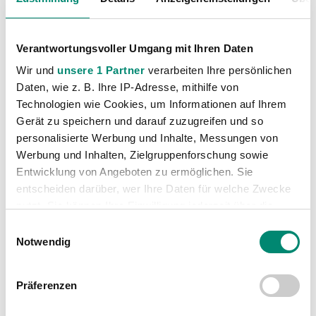
Verantwortungsvoller Umgang mit Ihren Daten
Wir und
unsere 1 Partner
verarbeiten Ihre persönlichen
Daten, wie z. B. Ihre IP-Adresse, mithilfe von
Technologien wie Cookies, um Informationen auf Ihrem
Gerät zu speichern und darauf zuzugreifen und so
personalisierte Werbung und Inhalte, Messungen von
Werbung und Inhalten, Zielgruppenforschung sowie
Entwicklung von Angeboten zu ermöglichen. Sie
entscheiden darüber, wer Ihre Daten für welche Zwecke
nutzt. Sie können Ihre Einwilligung jederzeit über die
Cookie-Erklärung oder durch Klicken auf das Privacy
Einwilligungsauswahl
Trigger Symbol ändern oder widerrufen
Notwendig
Erfahren Sie mehr darüber, wie Ihre persönlichen Daten
Präferenzen
verarbeitet werden, und legen Sie Ihre Präferenzen im
Abschnitt Einzelheiten
fest.