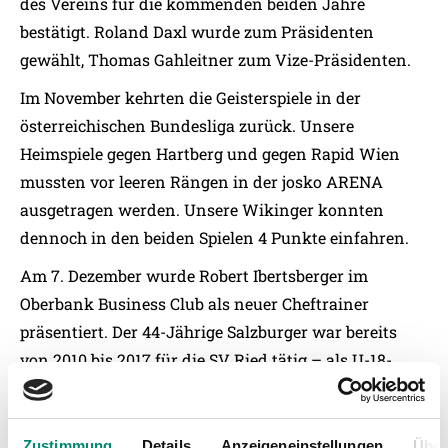
des Vereins für die kommenden beiden Jahre
bestätigt. Roland Daxl wurde zum Präsidenten
gewählt, Thomas Gahleitner zum Vize-Präsidenten.
Im November kehrten die Geisterspiele in der
österreichischen Bundesliga zurück. Unsere
Heimspiele gegen Hartberg und gegen Rapid Wien
mussten vor leeren Rängen in der josko ARENA
ausgetragen werden. Unsere Wikinger konnten
dennoch in den beiden Spielen 4 Punkte einfahren.
Am 7. Dezember wurde Robert Ibertsberger im
Oberbank Business Club als neuer Cheftrainer
präsentiert. Der 44-Jährige Salzburger war bereits
von 2010 bis 2017 für die SV Ried tätig – als U-18-
Trainer und ab Jänner 2011 als Leiter der Akademie.
Das aktuelle Trainerteam wird unter Robert
Ibertsberger weiterarbeiten.
Zustimmung
Details
Anzeigeneinstellungen
Über