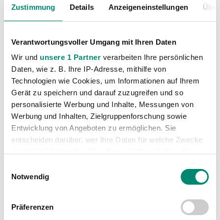
Zustimmung
Details
Anzeigeneinstellungen
Über
Verantwortungsvoller Umgang mit Ihren Daten
Wir und
unsere 1 Partner
verarbeiten Ihre persönlichen
Daten, wie z. B. Ihre IP-Adresse, mithilfe von
Technologien wie Cookies, um Informationen auf Ihrem
Kategorien
Gerät zu speichern und darauf zuzugreifen und so
personalisierte Werbung und Inhalte, Messungen von
Akademie
(236)
Werbung und Inhalten, Zielgruppenforschung sowie
Allgemeine News
(605)
Entwicklung von Angeboten zu ermöglichen. Sie
Damen
entscheiden darüber, wer Ihre Daten für welche Zwecke
(6)
nutzt. Sie können Ihre Einwilligung jederzeit über die
Junge Wikinger Ried
(413)
Cookie-Erklärung oder durch Klicken auf das Privacy
Einwilligungsauswahl
Nachwuchs
(74)
Trigger Symbol ändern oder widerrufen
Notwendig
Profis
(1315)
Erfahren Sie mehr darüber, wie Ihre persönlichen Daten
Ticketing
(91)
Präferenzen
verarbeitet werden, und legen Sie Ihre Präferenzen im
Unkategorisiert
(2867)