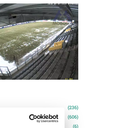
n
(236)
e News
(606)
(6)