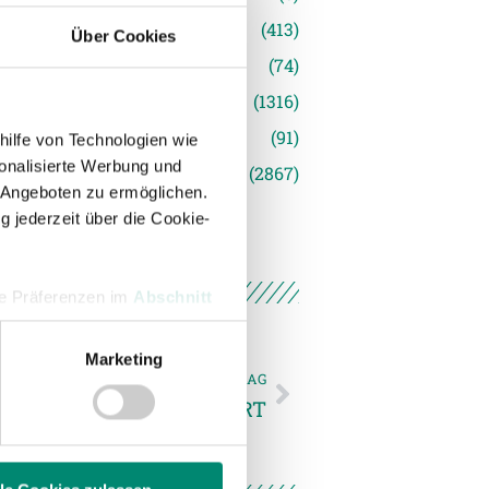
inger Ried
(413)
Über Cookies
s
(74)
(1316)
(91)
hilfe von Technologien wie
onalisierte Werbung und
siert
(2867)
 Angeboten zu ermöglichen.
g jederzeit über die Cookie-
hre Präferenzen im
Abschnitt
Marketing
 Medien anbieten zu können
NÄCHSTER NEWSEINTRAG
hrer Verwendung unserer
SPIEL GESICHERT
 führen diese Informationen
ie im Rahmen Ihrer Nutzung