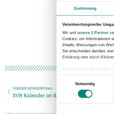
Zustimmung
Verantwortungsvoller Umgan
Wir und
unsere 1 Partner
ver
Cookies, um Informationen a
Inhalte, Messungen von Werb
Sie entscheiden darüber, wer
Erklärung oder durch Klicken
Erfahren Sie mehr darüber, w
Einzelheiten
fest.
Einwilligungsauswahl
Notwendig
Wir verwenden Cookies, um I
VORIGER NEWSEINTRAG
und die Zugriffe auf unsere 
SVR Kalender ist da!
Website an unsere Partner fü
möglicherweise mit weiteren
der Dienste gesammelt habe