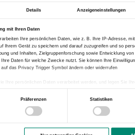
Junge Wik
Details
Anzeigeneinstellungen
Nachwuch
Profis
g mit Ihren Daten
Ticketing
arbeiten Ihre persönlichen Daten, wie z. B. Ihre IP-Adresse, mit
uf Ihrem Gerät zu speichern und darauf zuzugreifen und so pers
Unkategori
ung und Inhalten, Zielgruppenforschung sowie Entwicklung von
 Ihre Daten für welche Zwecke nutzt. Sie können Ihre Einwilligun
 auf das Privacy Trigger Symbol ändern oder widerrufen
ie Ihre persönlichen Daten verarbeitet werden, und legen Sie I
Präferenzen
Statistiken
nhalte und Anzeigen zu personalisieren, Funktionen für soziale
Website zu analysieren. Außerdem geben wir Informationen zu I
r soziale Medien, Werbung und Analysen weiter. Unsere Partner
 Daten zusammen, die Sie ihnen bereitgestellt haben oder die s
n.