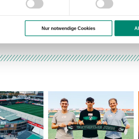
Website zu analysieren. Außerdem geben wir Informationen zu I
r soziale Medien, Werbung und Analysen weiter. Unsere Partner
 Daten zusammen, die Sie ihnen bereitgestellt haben oder die s
n.
Nur notwendige Cookies
A
ere zu Speicherdauer und Empfänger entnehmen Sie unserer
Dat