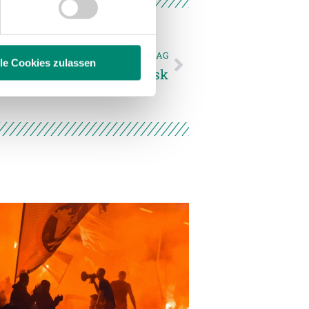
hrer Verwendung unserer
 führen diese Informationen
ie im Rahmen Ihrer Nutzung
NÄCHSTER NEWSEINTRAG
lle Cookies zulassen
2 Punkte gegen AKA Lask
enschutzerklärung
.