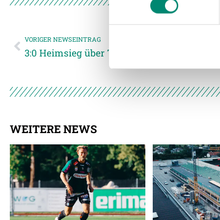
und die Zugriffe auf unsere 
Website an unsere Partner fü
möglicherweise mit weiteren
VORIGER NEWSEINTRAG
der Dienste gesammelt habe
3:0 Heimsieg über Treibach
Weitere Details, insbesond
WEITERE NEWS