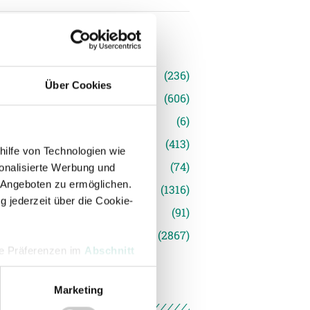
n
(236)
Über Cookies
e News
(606)
(6)
inger Ried
(413)
hilfe von Technologien wie
s
(74)
onalisierte Werbung und
 Angeboten zu ermöglichen.
(1316)
g jederzeit über die Cookie-
(91)
siert
(2867)
hre Präferenzen im
Abschnitt
Marketing
 Medien anbieten zu können