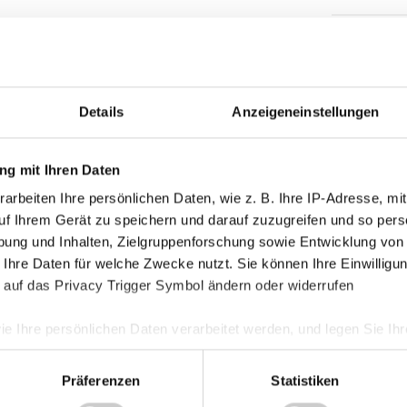
Kategorie
Akademie
Details
Anzeigeneinstellungen
Allgemein
Damen
g mit Ihren Daten
Junge Wik
arbeiten Ihre persönlichen Daten, wie z. B. Ihre IP-Adresse, mit
Nachwuch
uf Ihrem Gerät zu speichern und darauf zuzugreifen und so pers
ung und Inhalten, Zielgruppenforschung sowie Entwicklung von
Profis
 Ihre Daten für welche Zwecke nutzt. Sie können Ihre Einwilligun
Ticketing
 auf das Privacy Trigger Symbol ändern oder widerrufen
Unkategori
ie Ihre persönlichen Daten verarbeitet werden, und legen Sie I
Präferenzen
Statistiken
nhalte und Anzeigen zu personalisieren, Funktionen für soziale