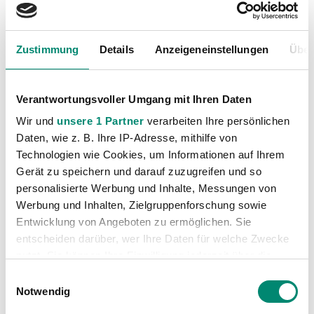
Nachwuchs
(74)
Profis
(1317)
Zustimmung
Details
Anzeigeneinstellungen
Über
Ticketing
(91)
Unkategorisiert
(2867)
Verantwortungsvoller Umgang mit Ihren Daten
Wir und
unsere 1 Partner
verarbeiten Ihre persönlichen
Daten, wie z. B. Ihre IP-Adresse, mithilfe von
Technologien wie Cookies, um Informationen auf Ihrem
Gerät zu speichern und darauf zuzugreifen und so
personalisierte Werbung und Inhalte, Messungen von
Werbung und Inhalten, Zielgruppenforschung sowie
VORIGER NEWSEINTRAG
NÄCHSTER NEWSEINTRAG
„Wir werden über 90 Minuten Vollgas geben“
1:1-Punktgewinn in Hartberg
Entwicklung von Angeboten zu ermöglichen. Sie
entscheiden darüber, wer Ihre Daten für welche Zwecke
nutzt. Sie können Ihre Einwilligung jederzeit über die
Cookie-Erklärung oder durch Klicken auf das Privacy
Einwilligungsauswahl
Trigger Symbol ändern oder widerrufen
Notwendig