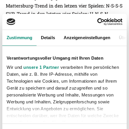
Mattersburg-Trend in den letzen vier Spielen: N-S-S-S
SVR-Trend in den letzten vier Spielen: U-N-S-N
Zustimmung
Details
Anzeigeneinstellungen
Über
Verantwortungsvoller Umgang mit Ihren Daten
Wir und
unsere 1 Partner
verarbeiten Ihre persönlichen
Daten, wie z. B. Ihre IP-Adresse, mithilfe von
Technologien wie Cookies, um Informationen auf Ihrem
Gerät zu speichern und darauf zuzugreifen und so
personalisierte Werbung und Inhalte, Messungen von
Werbung und Inhalten, Zielgruppenforschung sowie
Entwicklung von Angeboten zu ermöglichen. Sie
entscheiden darüber, wer Ihre Daten für welche Zwecke
Kategorien
nutzt. Sie können Ihre Einwilligung jederzeit über die