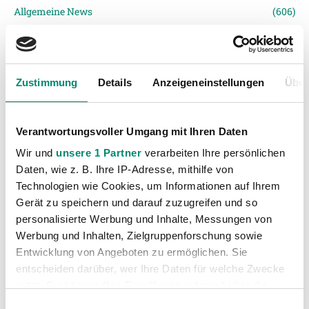
Allgemeine News
(606)
Damen
(6)
Junge Wikinger Ried
(413)
Nachwuchs
(74)
Zustimmung
Details
Anzeigeneinstellungen
Über
Profis
(1316)
Ticketing
(91)
Verantwortungsvoller Umgang mit Ihren Daten
Unkategorisiert
(2867)
Wir und
unsere 1 Partner
verarbeiten Ihre persönlichen
Daten, wie z. B. Ihre IP-Adresse, mithilfe von
Technologien wie Cookies, um Informationen auf Ihrem
Gerät zu speichern und darauf zuzugreifen und so
personalisierte Werbung und Inhalte, Messungen von
Werbung und Inhalten, Zielgruppenforschung sowie
Entwicklung von Angeboten zu ermöglichen. Sie
entscheiden darüber, wer Ihre Daten für welche Zwecke
VORIGER NEWSEINTRAG
NÄCHSTER NEWSEINTRAG
2:2 im ersten Testspiel gegen Austria Salzburg
Denis Omic neuer Trainer der Jungen Wikinger
nutzt. Sie können Ihre Einwilligung jederzeit über die
Cookie-Erklärung oder durch Klicken auf das Privacy
Einwilligungsauswahl