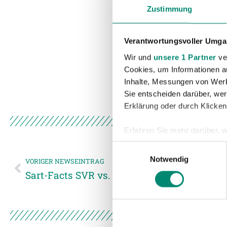
Zustimmung
Verantwortungsvoller Umgan
Wir und
unsere 1 Partner
ver
Cookies, um Informationen a
Inhalte, Messungen von Werb
Sie entscheiden darüber, wer
Erklärung oder durch Klicken
Erfahren Sie mehr darüber, w
Einzelheiten
fest.
Einwilligungsauswahl
Notwendig
VORIGER NEWSEINTRAG
Wir verwenden Cookies, um I
Sart-Facts SVR vs. RZ Pellets WAC
und die Zugriffe auf unsere 
Website an unsere Partner fü
möglicherweise mit weiteren
der Dienste gesammelt habe