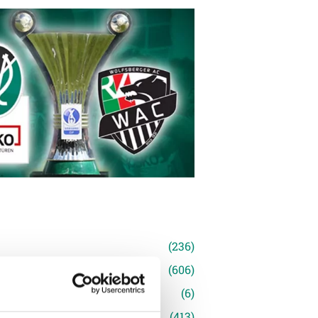
n
(236)
e News
(606)
(6)
inger Ried
(413)