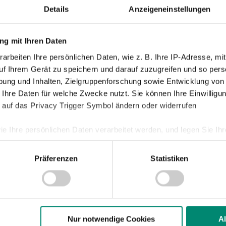
Details
Anzeigeneinstellungen
Nachwuch
Profis
g mit Ihren Daten
Ticketing
arbeiten Ihre persönlichen Daten, wie z. B. Ihre IP-Adresse, mit
Unkategori
uf Ihrem Gerät zu speichern und darauf zuzugreifen und so pers
ung und Inhalten, Zielgruppenforschung sowie Entwicklung von
 Ihre Daten für welche Zwecke nutzt. Sie können Ihre Einwilligun
 auf das Privacy Trigger Symbol ändern oder widerrufen
ie Ihre persönlichen Daten verarbeitet werden, und legen Sie I
Präferenzen
Statistiken
nhalte und Anzeigen zu personalisieren, Funktionen für soziale
P
Website zu analysieren. Außerdem geben wir Informationen zu I
r soziale Medien, Werbung und Analysen weiter. Unsere Partner
 Daten zusammen, die Sie ihnen bereitgestellt haben oder die s
n.
Nur notwendige Cookies
A