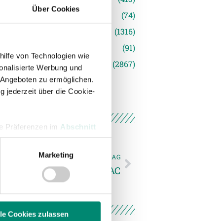
Über Cookies
s
(74)
(1316)
(91)
hilfe von Technologien wie
siert
(2867)
onalisierte Werbung und
 Angeboten zu ermöglichen.
g jederzeit über die Cookie-
hre Präferenzen im
Abschnitt
Marketing
NÄCHSTER NEWSEINTRAG
 Medien anbieten zu können
unkteilung gegen den WAC
hrer Verwendung unserer
 führen diese Informationen
ie im Rahmen Ihrer Nutzung
lle Cookies zulassen