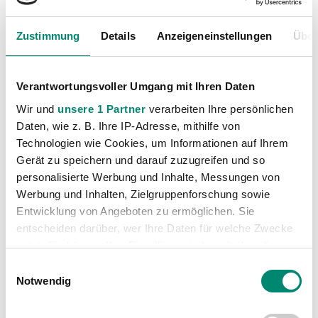
sonst wäre es wahrscheinlich unentschieden
ausgegangen.“
Zustimmung
Details
Anzeigeneinstellungen
Über
Verantwortungsvoller Umgang mit Ihren Daten
SV Scholz Grödig
SPIELDATEN
SV Josko Ried
Wir und
unsere 1 Partner
verarbeiten Ihre persönlichen
6
Torschüsse
13
Daten, wie z. B. Ihre IP-Adresse, mithilfe von
Technologien wie Cookies, um Informationen auf Ihrem
53%
Ballbesitz
47%
Gerät zu speichern und darauf zuzugreifen und so
48%
personalisierte Werbung und Inhalte, Messungen von
Zweikämpfe
52%
Werbung und Inhalten, Zielgruppenforschung sowie
Entwicklung von Angeboten zu ermöglichen. Sie
79%
Pässe
71%
entscheiden darüber, wer Ihre Daten für welche Zwecke
1
Ecken
6
nutzt. Sie können Ihre Einwilligung jederzeit über die
Cookie-Erklärung oder durch Klicken auf das Privacy
Einwilligungsauswahl
13
5
Flanken
Trigger Symbol ändern oder widerrufen
Notwendig
2
Abseits
0
Erfahren Sie mehr darüber, wie Ihre persönlichen Daten