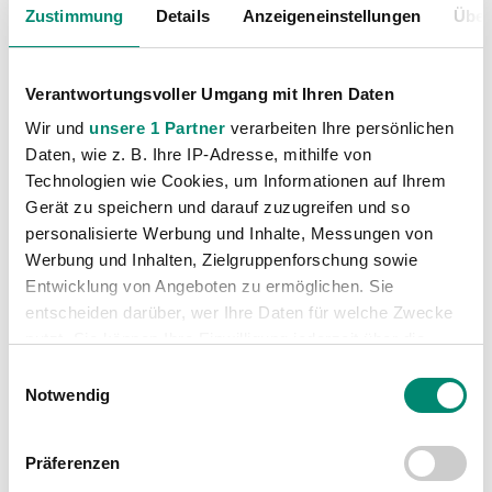
Zustimmung
Details
Anzeigeneinstellungen
Über
Verantwortungsvoller Umgang mit Ihren Daten
Wir und
unsere 1 Partner
verarbeiten Ihre persönlichen
Daten, wie z. B. Ihre IP-Adresse, mithilfe von
Technologien wie Cookies, um Informationen auf Ihrem
Kategorien
Gerät zu speichern und darauf zuzugreifen und so
personalisierte Werbung und Inhalte, Messungen von
Akademie
(236)
Werbung und Inhalten, Zielgruppenforschung sowie
Allgemeine News
(605)
Entwicklung von Angeboten zu ermöglichen. Sie
Damen
entscheiden darüber, wer Ihre Daten für welche Zwecke
(6)
nutzt. Sie können Ihre Einwilligung jederzeit über die
Junge Wikinger Ried
(413)
Cookie-Erklärung oder durch Klicken auf das Privacy
Einwilligungsauswahl
Nachwuchs
(74)
Trigger Symbol ändern oder widerrufen
Notwendig
Profis
(1315)
Erfahren Sie mehr darüber, wie Ihre persönlichen Daten
Ticketing
(91)
Präferenzen
verarbeitet werden, und legen Sie Ihre Präferenzen im
Unkategorisiert
(2867)