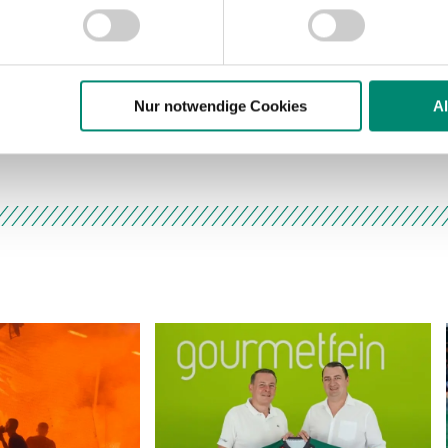
nhalte und Anzeigen zu personalisieren, Funktionen für soziale
Website zu analysieren. Außerdem geben wir Informationen zu I
r soziale Medien, Werbung und Analysen weiter. Unsere Partner
 Daten zusammen, die Sie ihnen bereitgestellt haben oder die s
n.
Nur notwendige Cookies
A
„Wir müssen mut
ere zu Speicherdauer und Empfänger entnehmen Sie unserer
Dat