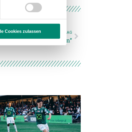
 Medien anbieten zu können
hrer Verwendung unserer
 führen diese Informationen
ie im Rahmen Ihrer Nutzung
lle Cookies zulassen
NÄCHSTER NEWSEINTRAG
ig und kompakt auftreten“
enschutzerklärung
.