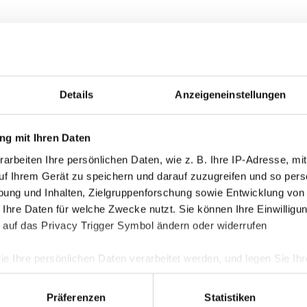
Kategorie
Akademie
Details
Anzeigeneinstellungen
Allgemein
g mit Ihren Daten
Damen
hen!
arbeiten Ihre persönlichen Daten, wie z. B. Ihre IP-Adresse, mit
Junge Wik
uf Ihrem Gerät zu speichern und darauf zuzugreifen und so pers
Nachwuch
ung und Inhalten, Zielgruppenforschung sowie Entwicklung von
Profis
 Ihre Daten für welche Zwecke nutzt. Sie können Ihre Einwilligun
 auf das Privacy Trigger Symbol ändern oder widerrufen
Ticketing
Unkategori
ie Ihre persönlichen Daten verarbeitet werden, und legen Sie I
Präferenzen
Statistiken