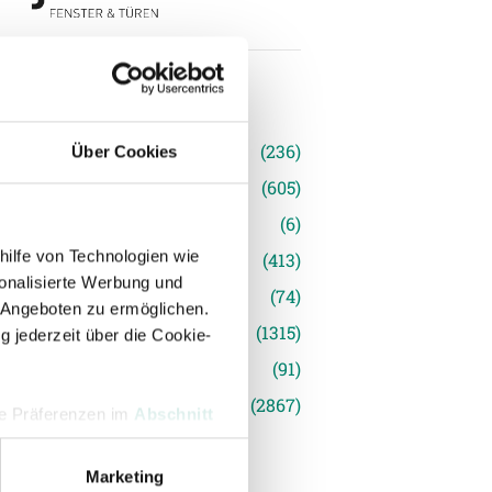
n
(236)
Über Cookies
e News
(605)
(6)
hilfe von Technologien wie
inger Ried
(413)
onalisierte Werbung und
s
(74)
 Angeboten zu ermöglichen.
(1315)
g jederzeit über die Cookie-
(91)
siert
(2867)
hre Präferenzen im
Abschnitt
Marketing