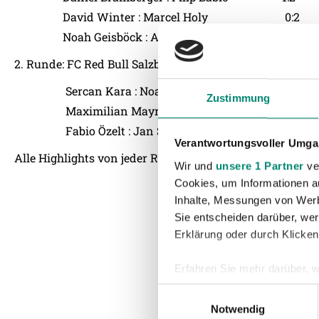
David Winter : Marcel Holy 0:2
Noah Geisböck : Armin Kamenjasevic 1:8
2. Runde: FC Red Bull Salzburg : SV Guntamatic Ried
Sercan Kara : Noah Geisböck 2:1
Zustimmung
Maximilian Mayrhofer : David Winter 2:1
Fabio Özelt : Jan Schwendtner 3:1
Verantwortungsvoller Umgan
Alle Highlights von jeder Runde könnt ihr auf
LAOLA1
se
Wir und
unsere 1 Partner
ver
Cookies, um Informationen a
Inhalte, Messungen von Werb
Sie entscheiden darüber, wer
Erklärung oder durch Klicken
Erfahren Sie mehr darüber, w
Einzelheiten
fest.
Einwilligungsauswahl
Notwendig