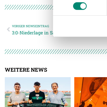
Wir verwenden Cookies, um I
und die Zugriffe auf unsere 
Website an unsere Partner fü
möglicherweise mit weiteren
der Dienste gesammelt habe
VORIGER NEWSEINTRAG
3:0-Niederlage in Salzburg
Weitere Details, insbesond
WEITERE NEWS