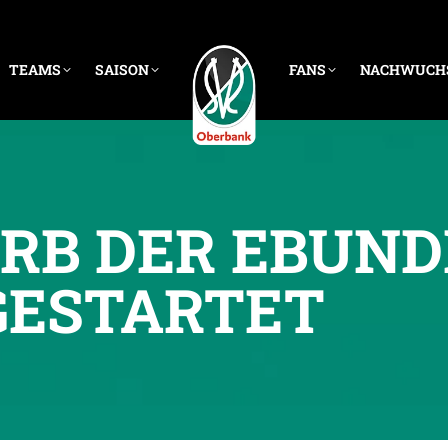
TEAMS
SAISON
FANS
NACHWUCH
B DER EBUND
GESTARTET