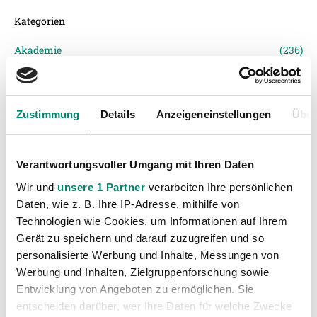
Kategorien
Akademie
(236)
Allgemeine News
(606)
Damen
(6)
Zustimmung
Details
Anzeigeneinstellungen
Über
Junge Wikinger Ried
(413)
Nachwuchs
(74)
Profis
(1316)
Verantwortungsvoller Umgang mit Ihren Daten
Ticketing
(91)
Wir und
unsere 1 Partner
verarbeiten Ihre persönlichen
Unkategorisiert
(2867)
Daten, wie z. B. Ihre IP-Adresse, mithilfe von
Technologien wie Cookies, um Informationen auf Ihrem
Gerät zu speichern und darauf zuzugreifen und so
personalisierte Werbung und Inhalte, Messungen von
Werbung und Inhalten, Zielgruppenforschung sowie
Entwicklung von Angeboten zu ermöglichen. Sie
entscheiden darüber, wer Ihre Daten für welche Zwecke