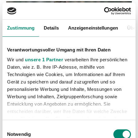
Zustimmung
Details
Anzeigeneinstellungen
Über
Verantwortungsvoller Umgang mit Ihren Daten
Wir und
unsere 1 Partner
verarbeiten Ihre persönlichen
Daten, wie z. B. Ihre IP-Adresse, mithilfe von
Technologien wie Cookies, um Informationen auf Ihrem
Gerät zu speichern und darauf zuzugreifen und so
personalisierte Werbung und Inhalte, Messungen von
Werbung und Inhalten, Zielgruppenforschung sowie
Kategorien
Entwicklung von Angeboten zu ermöglichen. Sie
entscheiden darüber, wer Ihre Daten für welche Zwecke
Akademie
(236)
nutzt. Sie können Ihre Einwilligung jederzeit über die
Allgemeine News
(606)
Cookie-Erklärung oder durch Klicken auf das Privacy
Einwilligungsauswahl
Trigger Symbol ändern oder widerrufen
Notwendig
Damen
(6)