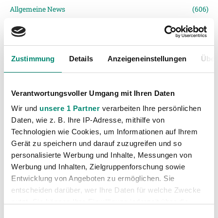
Allgemeine News
(606)
Damen
(6)
Junge Wikinger Ried
(413)
Nachwuchs
(74)
Zustimmung
Details
Anzeigeneinstellungen
Über
Profis
(1316)
Ticketing
(91)
Verantwortungsvoller Umgang mit Ihren Daten
Unkategorisiert
(2867)
Wir und
unsere 1 Partner
verarbeiten Ihre persönlichen
Daten, wie z. B. Ihre IP-Adresse, mithilfe von
Technologien wie Cookies, um Informationen auf Ihrem
Gerät zu speichern und darauf zuzugreifen und so
personalisierte Werbung und Inhalte, Messungen von
Werbung und Inhalten, Zielgruppenforschung sowie
Entwicklung von Angeboten zu ermöglichen. Sie
entscheiden darüber, wer Ihre Daten für welche Zwecke
VORIGER NEWSEINTRAG
NÄCHSTER NEWSEINTRAG
nutzt. Sie können Ihre Einwilligung jederzeit über die
Schwarz auf Grün mit Robert „Baggio“ Auer
1.000 Freikarten für Oberösterreichs Feuerwehren
Cookie-Erklärung oder durch Klicken auf das Privacy
Einwilligungsauswahl