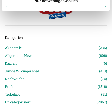
Nur notwendige Cookies
haben oder die sie im Rahmen Ihrer Nutzung der Dienste
gesammelt haben.
Weitere Details, insbesondere zu Speicherdauer und
Empfänger entnehmen Sie unserer
Datenschutzerklärung
.
Kategorien
Akademie
(236)
Allgemeine News
(606)
Damen
(6)
Junge Wikinger Ried
(413)
Nachwuchs
(74)
Profis
(1316)
Ticketing
(91)
Unkategorisiert
(2867)