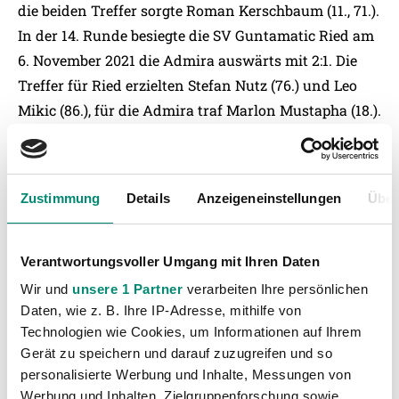
die beiden Treffer sorgte Roman Kerschbaum (11., 71.).
In der 14. Runde besiegte die SV Guntamatic Ried am
6. November 2021 die Admira auswärts mit 2:1. Die
Treffer für Ried erzielten Stefan Nutz (76.) und Leo
Mikic (86.), für die Admira traf Marlon Mustapha (18.).
Auch im ersten Spiel in dieser Saison gegen die
Admira gewann die SV Ried am 7. August mit 2:1.
Ante Bajic (14.) und Seifedin Chabbi (26.) scorten für
Zustimmung
Details
Anzeigeneinstellungen
Über
Ried, Marlon Mustapha (72.) für die Admira.
Verantwortungsvoller Umgang mit Ihren Daten
Die Zahlen zum Spiel
Wir und
unsere 1 Partner
verarbeiten Ihre persönlichen
Daten, wie z. B. Ihre IP-Adresse, mithilfe von
Technologien wie Cookies, um Informationen auf Ihrem
Die SV Guntamatic Ried und Admira Wacker trafen
Gerät zu speichern und darauf zuzugreifen und so
in der Bundesliga bisher 59 Mal aufeinander. Ried
personalisierte Werbung und Inhalte, Messungen von
siegte in 25 Spielen, 20 Spiele endeten mit einem
Werbung und Inhalten, Zielgruppenforschung sowie