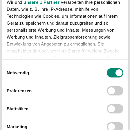
Wir und
unsere 1 Partner
verarbeiten Ihre persönlichen
Daten, wie z. B. Ihre IP-Adresse, mithilfe von
Technologien wie Cookies, um Informationen auf Ihrem
Gerät zu speichern und darauf zuzugreifen und so
personalisierte Werbung und Inhalte, Messungen von
Werbung und Inhalten, Zielgruppenforschung sowie
WEITERE NEWS
Entwicklung von Angeboten zu ermöglichen. Sie
entscheiden darüber, wer Ihre Daten für welche Zwecke
nutzt. Sie können Ihre Einwilligung jederzeit über die
Cookie-Erklärung oder durch Klicken auf das Privacy
Einwilligungsauswahl
Trigger Symbol ändern oder widerrufen
Notwendig
Erfahren Sie mehr darüber, wie Ihre persönlichen Daten
Präferenzen
verarbeitet werden, und legen Sie Ihre Präferenzen im
Abschnitt Einzelheiten
fest.
Statistiken
Wir verwenden Cookies, um Inhalte und Anzeigen zu
personalisieren, Funktionen für soziale Medien anbieten
Marketing
zu können und die Zugriffe auf unsere Website zu