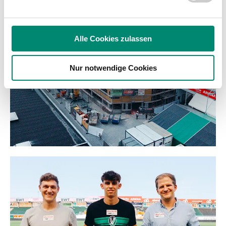
analysieren. Außerdem geben wir Informationen zu Ihrer
Verwendung unserer Website an unsere Partner für
soziale Medien, Werbung und Analysen weiter. Unsere
Alle Cookies zulassen
Partner führen diese Informationen möglicherweise mit
weiteren Daten zusammen, die Sie ihnen bereitgestellt
Nur notwendige Cookies
haben oder die sie im Rahmen Ihrer Nutzung der Dienste
gesammelt haben.
Weitere Details, insbesondere zu Speicherdauer und
Empfänger entnehmen Sie unserer
Datenschutzerklärung
.