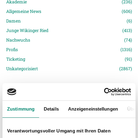
Akademie
(236)
Allgemeine News
(606)
Damen
(6)
Junge Wikinger Ried
(413)
Nachwuchs
(74)
Profis
(1316)
Ticketing
(91)
Unkategorisiert
(2867)
Zustimmung
Details
Anzeigeneinstellungen
Über
VORIGER NEWSEINTRAG
NÄCHSTER NEWSEINTRAG
Verantwortungsvoller Umgang mit Ihren Daten
Fanfahrt nach Amstetten
Aktion Familie am Ball beim U21 Länderspiel