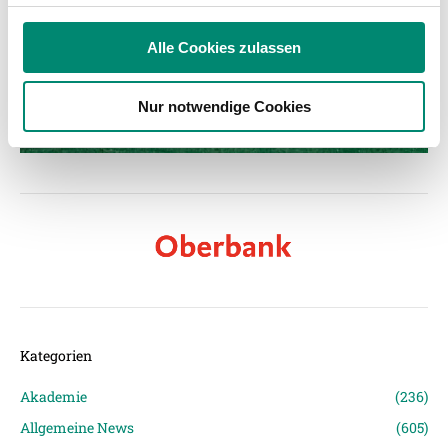
Verwendung unserer Website an unsere Partner für
soziale Medien, Werbung und Analysen weiter. Unsere
Alle Cookies zulassen
Partner führen diese Informationen möglicherweise mit
weiteren Daten zusammen, die Sie ihnen bereitgestellt
Nur notwendige Cookies
haben oder die sie im Rahmen Ihrer Nutzung der Dienste
gesammelt haben.
Weitere Details, insbesondere zu Speicherdauer und
Empfänger entnehmen Sie unserer
Datenschutzerklärung
.
Kategorien
Akademie
(236)
Allgemeine News
(605)