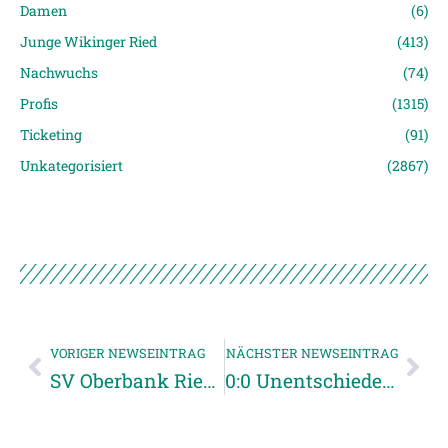
Damen
(6)
Junge Wikinger Ried
(413)
Nachwuchs
(74)
Profis
(1315)
Ticketing
(91)
Unkategorisiert
(2867)
VORIGER NEWSEINTRAG
NÄCHSTER NEWSEINTRAG
SV Oberbank Ried erhält Lizenz für die Saison 2026/27 in erster Instanz
0:0 Unentschieden beim Auswärtsspiel gegen den WAC