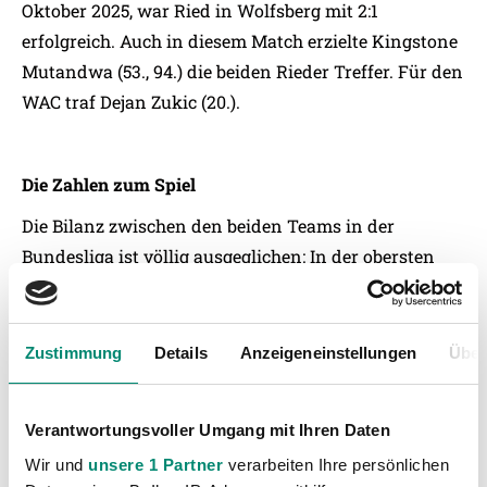
Oktober 2025, war Ried in Wolfsberg mit 2:1
erfolgreich. Auch in diesem Match erzielte Kingstone
Mutandwa (53., 94.) die beiden Rieder Treffer. Für den
WAC traf Dejan Zukic (20.).
Die Zahlen zum Spiel
Die Bilanz zwischen den beiden Teams in der
Bundesliga ist völlig ausgeglichen: In der obersten
Liga spielten die SV Oberbank Ried und der WAC
bisher 30-mal gegeneinander. Elf Mal siegte Ried, elf
Mal die Kärntner. Acht Spiele endeten Unentschieden
Zustimmung
Details
Anzeigeneinstellungen
Über
– bei einer Gesamttordifferenz von 36 zu 36.
Verantwortungsvoller Umgang mit Ihren Daten
Spieltagsfacts
Wir und
unsere 1 Partner
verarbeiten Ihre persönlichen