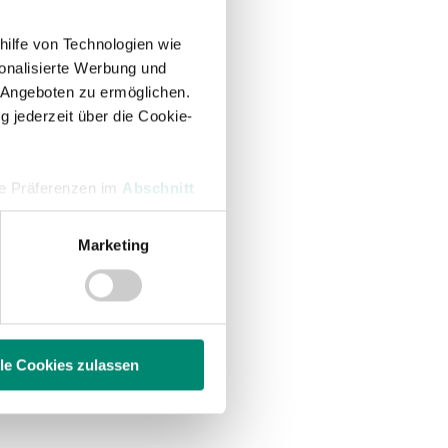
hilfe von Technologien wie
onalisierte Werbung und
 Angeboten zu ermöglichen.
g jederzeit über die Cookie-
hre Präferenzen im
Abschnitt
Marketing
 Medien anbieten zu können
hrer Verwendung unserer
 führen diese Informationen
ie im Rahmen Ihrer Nutzung
lle Cookies zulassen
enschutzerklärung
.