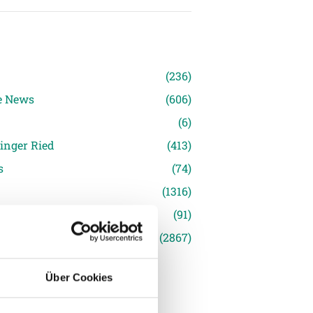
n
(236)
e News
(606)
(6)
inger Ried
(413)
s
(74)
(1316)
(91)
siert
(2867)
Über Cookies