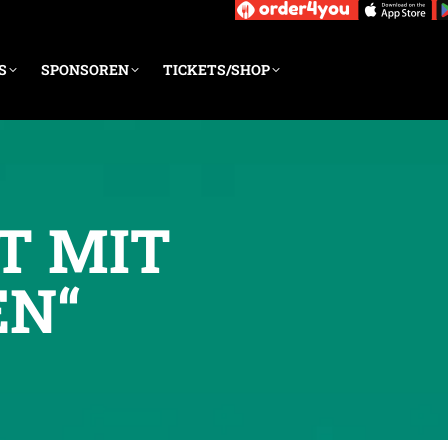
S
SPONSOREN
TICKETS/SHOP
T MIT
EN“