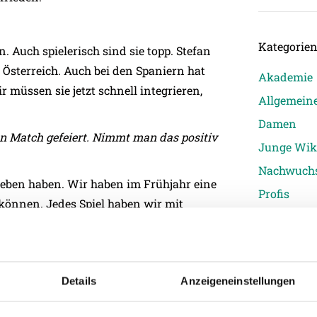
Kategorie
Auch spielerisch sind sie topp. Stefan
n Österreich. Auch bei den Spaniern hat
Akademie
r müssen sie jetzt schnell integrieren,
Allgemein
Damen
en Match gefeiert. Nimmt man das positiv
Junge Wik
Nachwuch
egeben haben. Wir haben im Frühjahr eine
Profis
können. Jedes Spiel haben wir mit
Ticketing
Unkategori
 ihr mit diesem Druck um?
ga den Druck, nicht abzusteigen. Jetzt
Details
Anzeigeneinstellungen
en sollen. Das müssen wir annehmen.
en das nicht negativ sehen, sondern