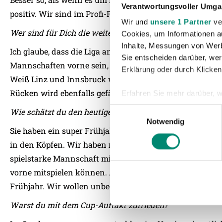
Verantwortungsvoller Umgan
positiv. Wir sind im Profi-Fußball.
Wir und
unsere 1 Partner
ver
Wer sind für Dich die weiteren Titelkandidaten?
Cookies, um Informationen a
Inhalte, Messungen von Werb
Ich glaube, dass die Liga an der Spitze heuer ausgeglich
Sie entscheiden darüber, wer
Mannschaften vorne sein, sondern drei oder vier. Lusten
Erklärung oder durch Klicken
Weiß Linz und Innsbruck werden vorne mitspielen. Der
Rücken wird ebenfalls gefährlich sein.
Erfahren Sie mehr darüber, w
Einzelheiten
fest.
Einwilligungsauswahl
Wie schätzt du den heutigen Gegner Klagenfurt ein?
Notwendig
Wir verwenden Cookies, um I
Sie haben ein super Frühjahr gespielt. Das Unentschied
und die Zugriffe auf unsere 
in den Köpfen. Wir haben noch eine Rechnung mit ihnen 
Website an unsere Partner fü
spielstarke Mannschaft mit super Kickern. Sie zählen f
möglicherweise mit weiteren
vorne mitspielen können. Aber wir spielen zuhause, die 
der Dienste gesammelt habe
Frühjahr. Wir wollen unbedingt mit einem Dreier starte
Warst du mit dem Cup-Auftakt zufrieden?
Weitere Details, insbesond