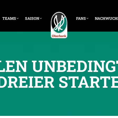
TEAMS
SAISON
FANS
NACHWUCH
LEN UNBEDING
DREIER START