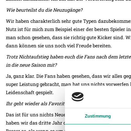
Wie beurteilst du die Neuzugänge?
Wir haben charakterlich sehr gute Typen dazubekommen. 
Nutz ist für mich zum Beispiel einer der besten Spieler i
man schon gesehen, dass sie richtig gute Kicker sind. Wi
dann können sie uns noch viel Freude bereiten.
Trotz Nichtaufstieg haben euch die Fans nach dem letzt
in die neue Saison mit?
Ja, ganz klar. Die Fans haben gesehen, dass wir alles g
super Leistung gebracht, man hat uns nichts vorwerfen 
Leidenschaft gespielt.
Ihr geht wieder als Favorit in die neue Saison. Wie geht
Das ist für uns nichts Neues. Wir hatten in der Bundesli
Zustimmung
haben wir das dritte Jahr den Druck, dass wir aufsteig
Besser so, als wenn es um nichts gehen würde. Wir dürf