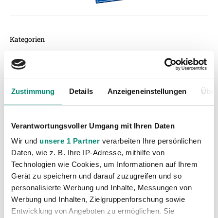
Kategorien
Akademie
(236)
Allgemeine News
(606)
Damen
(6)
Zustimmung
Details
Anzeigeneinstellungen
Über
Junge Wikinger Ried
(413)
Nachwuchs
(74)
Verantwortungsvoller Umgang mit Ihren Daten
Profis
(1316)
Wir und
unsere 1 Partner
verarbeiten Ihre persönlichen
Ticketing
(91)
Daten, wie z. B. Ihre IP-Adresse, mithilfe von
Unkategorisiert
Technologien wie Cookies, um Informationen auf Ihrem
(2867)
Gerät zu speichern und darauf zuzugreifen und so
personalisierte Werbung und Inhalte, Messungen von
Werbung und Inhalten, Zielgruppenforschung sowie
Entwicklung von Angeboten zu ermöglichen. Sie