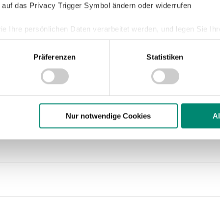
 auf das Privacy Trigger Symbol ändern oder widerrufen
ie Ihre persönlichen Daten verarbeitet werden, und legen Sie I
Präferenzen
Statistiken
nhalte und Anzeigen zu personalisieren, Funktionen für soziale
Website zu analysieren. Außerdem geben wir Informationen zu I
r soziale Medien, Werbung und Analysen weiter. Unsere Partner
 Daten zusammen, die Sie ihnen bereitgestellt haben oder die s
n.
Nur notwendige Cookies
A
ere zu Speicherdauer und Empfänger entnehmen Sie unserer
Dat