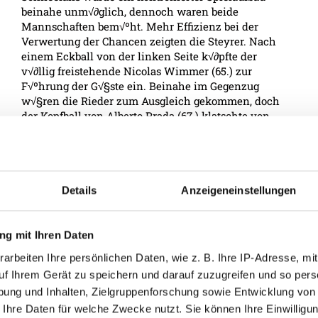
beinahe unm√∂glich, dennoch waren beide
Mannschaften bem√ºht. Mehr Effizienz bei der
Verwertung der Chancen zeigten die Steyrer. Nach
einem Eckball von der linken Seite k√∂pfte der
v√∂llig freistehende Nicolas Wimmer (65.) zur
F√ºhrung der G√§ste ein. Beinahe im Gegenzug
w√§ren die Rieder zum Ausgleich gekommen, doch
der Kopfball von Alberto Prada (67.) klatschte von
der Latte ins Toraus. In den Schlussminuten
versuchte die Benbennek-Elf die drohende
Niederlage abzuwehren, aber es blieb
schlussendlich beim 0:1 f√ºr den SK Vorw√§rts
Steyr.
Details
Anzeigeneinstellungen
g mit Ihren Daten
BERICHTE
arbeiten Ihre persönlichen Daten, wie z. B. Ihre IP-Adresse, mit
uf Ihrem Gerät zu speichern und darauf zuzugreifen und so pers
ung und Inhalten, Zielgruppenforschung sowie Entwicklung von
 Ihre Daten für welche Zwecke nutzt. Sie können Ihre Einwilligun