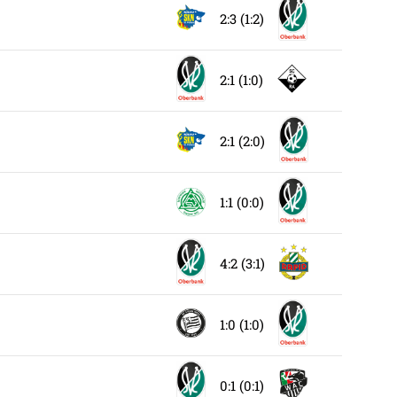
2:3 (1:2)
2:1 (1:0)
2:1 (2:0)
1:1 (0:0)
4:2 (3:1)
1:0 (1:0)
0:1 (0:1)