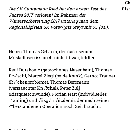
Ch
Die SV Guntamatic Ried hat den ersten Test des
Els
Jahres 2017 verloren! Im Rahmen der
Wintervorbereitung 2017 unterlag man dem
Regionalligisten SK Vorw√§rts Steyr mit 0:1 (0:0).
Neben Thomas Gebauer, der nach seinem
Muskelfaserriss noch nicht fit war, fehlten
Reuf Durakovic (gebrochenes Nasenbein), Thomas
Fr√∂schl, Marcel Ziegl (beide krank), Gernot Trauner
(R√ºckenprobleme), Thomas Bergmann
(verstauchter Kn√∂chel), Peter Zulj
(Rissquetschwunde), Florian Hart (individuelles
Training) und √ñzg√ºr √ñzdemir, der nach seiner
√ºberstandenen Operation noch Zeit braucht.