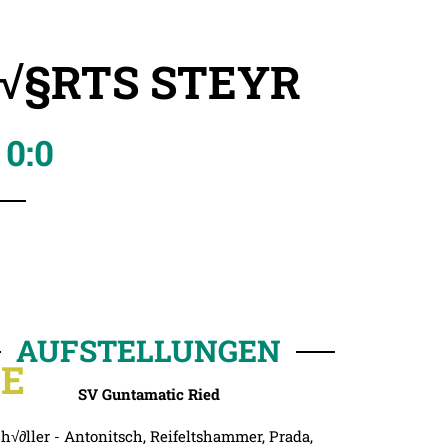
W√§RTS STEYR
0:0
AUFSTELLUNGEN
GE
SV Guntamatic Ried
h√∂ller - Antonitsch, Reifeltshammer, Prada,