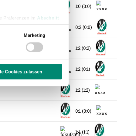
1:0 (0:0)
hre Präferenzen im
Abschnitt
0:2 (0:0)
Marketing
 Medien anbieten zu können
hrer Verwendung unserer
1:2 (0:2)
 führen diese Informationen
ie im Rahmen Ihrer Nutzung
1:2 (0:1)
lle Cookies zulassen
1:2 (1:2)
enschutzerklärung
.
0:1 (0:0)
1:4 (1:1)