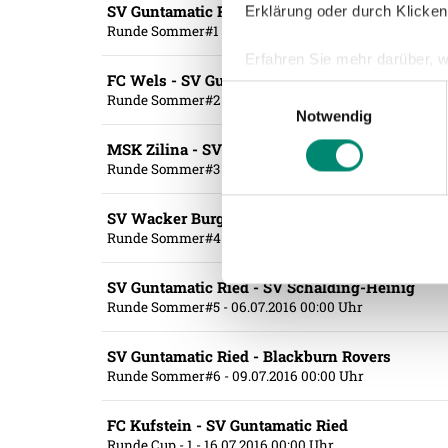
SV Guntamatic Ried - Teuta Durres
Erklärung oder durch Klicken
Runde Sommer#1
- 18.06.2016 00:00 Uhr
Erfahren Sie mehr darüber, w
FC Wels - SV Guntamatic Ried
Einzelheiten
fest.
Einwilligungsauswahl
Runde Sommer#2
- 25.06.2016 00:00 Uhr
Notwendig
Wir verwenden Cookies, um I
MSK Zilina - SV Guntamatic Ried
und die Zugriffe auf unsere 
Runde Sommer#3
- 29.06.2016 00:00 Uhr
Website an unsere Partner fü
möglicherweise mit weiteren
SV Wacker Burghausen - SV Guntamatic Ried
der Dienste gesammelt habe
Runde Sommer#4
- 03.07.2016 00:00 Uhr
SV Guntamatic Ried - SV Schalding-Heinig
Weitere Details, insbesond
Runde Sommer#5
- 06.07.2016 00:00 Uhr
SV Guntamatic Ried - Blackburn Rovers
Runde Sommer#6
- 09.07.2016 00:00 Uhr
FC Kufstein - SV Guntamatic Ried
Runde Cup - 1
- 16.07.2016 00:00 Uhr