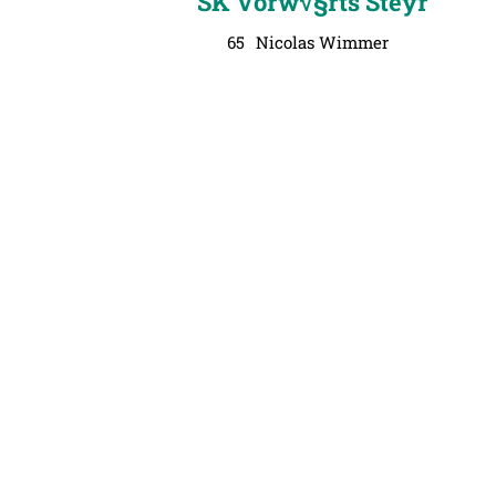
SK Vorw√§rts Steyr
65
Nicolas Wimmer