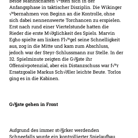
Beide Mannschaften √ºbten sich in der
Anfangsphase in taktischer Disziplin. Die Wikinger
√ºbernahmen von Beginn an die Kontrolle, ohne
sich dabei nennenswerte Torchancen zu erspielen.
Erst nach rund einer Viertelstunde hatten die
Rieder die erste M√∂glichkeit des Spiels. Marvin
Egho spielte am linken Fl√ºgel seine Schnelligkeit
aus, zog in die Mitte und kam zum Abschluss,
jedoch war der Steyr-Schlussmann zur Stelle. In der
32. Spielminute zeigten die G√§ste ihr
Offensivpotenzial, aber ein Distanzschuss war f√ºr
Ersatzgoalie Markus Sch√∂ller leichte Beute. Torlos
ging es in die Kabinen.
G√§ste gehen in Front
Aufgrund des immer st√§rker werdenden
Schneefalls wurde ein kontrollierter Spielaufbau