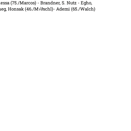
essa (75./Marcos) - Brandner, S. Nutz - Egho,
neg, Honsak (46./M√∂schl)- Ademi (65./Walch)