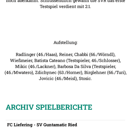
noch aberkannt. Schlussendlich gewann die SVR das erste
Testspiel verdient mit 2:1.
Aufstellung:
Radlinger (46./Haas), Reiner, Chabbi (66./Wörndl),
Wießmeier, Batista Cateano (Testspieler, 46./Schlosser),
Mikic (46./Lackner), Barbosa Da Silva (Testspieler,
(46./Mwatero), Zdichynec (63./Horner), Birglehner (66./Turi),
Jovicic (46./Meisl), Stosic.
ARCHIV SPIELBERICHTE
FC Liefering - SV Guntamatic Ried