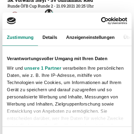
SK Vorwärts Steyr - SV Guntamatic Ried
Runde ÖFB Cup Runde 2
- 21.09.2021 20:25 Uhr
1:3 (0:1)
WSG Tirol - SV Guntamatic Ried
Zustimmung
Details
Anzeigeneinstellungen
Über
Runde 9
- 25.09.2021 17:00 Uhr
- Tivoli Stadion Tirol
4:2 (3:0)
Verantwortungsvoller Umgang mit Ihren Daten
SV Guntamatic Ried - SK Austria Klagenfurt
Wir und
unsere 1 Partner
verarbeiten Ihre persönlichen
Runde 10
- 02.10.2021 17:00 Uhr
- josko ARENA
Daten, wie z. B. Ihre IP-Adresse, mithilfe von
1:1 (1:0)
Technologien wie Cookies, um Informationen auf Ihrem
Gerät zu speichern und darauf zuzugreifen und so
SK Puntigamer Sturm Graz - SV Guntamatic Ried
personalisierte Werbung und Inhalte, Messungen von
Runde 11
- 17.10.2021 17:00 Uhr
- Merkur Arena
Werbung und Inhalten, Zielgruppenforschung sowie
Entwicklung von Angeboten zu ermöglichen. Sie
1:0 (1:0)
entscheiden darüber, wer Ihre Daten für welche Zwecke
nutzt. Sie können Ihre Einwilligung jederzeit über die
FK Austria Wien - SV Guntamatic Ried
Cookie-Erklärung oder durch Klicken auf das Privacy