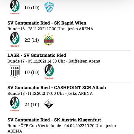
Weitere Details, insbesondere zu Speicherdauer und
1:0 (1:0)
Empfänger entnehmen Sie unserer
Datenschutzerklärung
.
SV Guntamatic Ried - SK Rapid Wien
Runde 16
- 28.11.2021 17:00 Uhr
- josko ARENA
2:2 (1:1)
LASK - SV Guntamatic Ried
Runde 17
- 05.12.2021 14:30 Uhr
- Raiffeisen Arena
1:0 (1:0)
SV Guntamatic Ried - CASHPOINT SCR Altach
Runde 18
- 11.12.2021 17:00 Uhr
- josko ARENA
2:1 (1:0)
SV Guntamatic Ried - SK Austria Klagenfurt
Runde ÖFB Cup Viertelfinale
- 04.02.2022 19:20 Uhr
- josko
ARENA