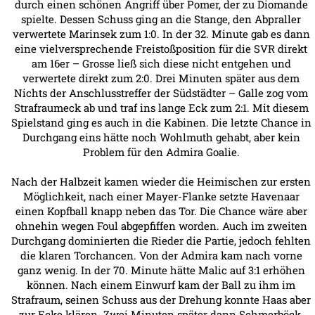
durch einen schönen Angriff über Pomer, der zu Diomande
spielte. Dessen Schuss ging an die Stange, den Abpraller
verwertete Marinsek zum 1:0. In der 32. Minute gab es dann
eine vielversprechende Freistoßposition für die SVR direkt
am 16er – Grosse ließ sich diese nicht entgehen und
verwertete direkt zum 2:0. Drei Minuten später aus dem
Nichts der Anschlusstreffer der Südstädter – Galle zog vom
Strafraumeck ab und traf ins lange Eck zum 2:1. Mit diesem
Spielstand ging es auch in die Kabinen. Die letzte Chance in
Durchgang eins hätte noch Wohlmuth gehabt, aber kein
Problem für den Admira Goalie.
Nach der Halbzeit kamen wieder die Heimischen zur ersten
Möglichkeit, nach einer Mayer-Flanke setzte Havenaar
einen Kopfball knapp neben das Tor. Die Chance wäre aber
ohnehin wegen Foul abgepfiffen worden. Auch im zweiten
Durchgang dominierten die Rieder die Partie, jedoch fehlten
die klaren Torchancen. Von der Admira kam nach vorne
ganz wenig. In der 70. Minute hätte Malic auf 3:1 erhöhen
können. Nach einem Einwurf kam der Ball zu ihm im
Strafraum, seinen Schuss aus der Drehung konnte Haas aber
zur Ecke klären. Zwei Minuten später dann Schmerböck,