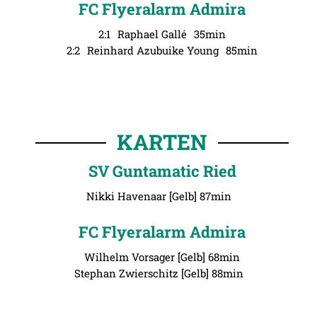
FC Flyeralarm Admira
2:1
Raphael Gallé
35min
2:2
Reinhard Azubuike Young
85min
KARTEN
SV Guntamatic Ried
Nikki Havenaar [Gelb] 87min
FC Flyeralarm Admira
Wilhelm Vorsager [Gelb] 68min
Stephan Zwierschitz [Gelb] 88min