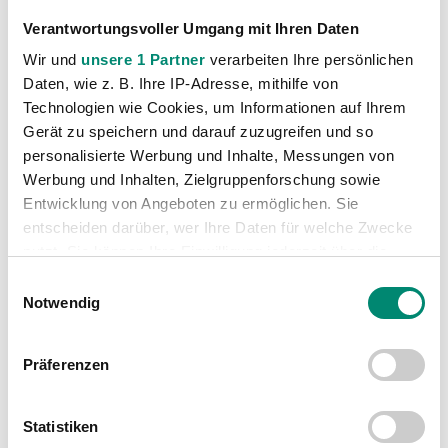
Verantwortungsvoller Umgang mit Ihren Daten
Kitzberger
Lisa
Wir und
unsere 1 Partner
verarbeiten Ihre persönlichen
Daten, wie z. B. Ihre IP-Adresse, mithilfe von
Klingseisen
Laura
Technologien wie Cookies, um Informationen auf Ihrem
Gerät zu speichern und darauf zuzugreifen und so
personalisierte Werbung und Inhalte, Messungen von
Lawrence
Emily
Werbung und Inhalten, Zielgruppenforschung sowie
Entwicklung von Angeboten zu ermöglichen. Sie
Leingartner
Petra
entscheiden darüber, wer Ihre Daten für welche Zwecke
nutzt. Sie können Ihre Einwilligung jederzeit über die
Cookie-Erklärung oder durch Klicken auf das Privacy
Lindner
Magdalena
Einwilligungsauswahl
Trigger Symbol ändern oder widerrufen
Notwendig
Luschin
Kiara Denise
Erfahren Sie mehr darüber, wie Ihre persönlichen Daten
Präferenzen
verarbeitet werden, und legen Sie Ihre Präferenzen im
Abschnitt Einzelheiten
fest.
Mayr
Magdalena
Statistiken
Wir verwenden Cookies, um Inhalte und Anzeigen zu