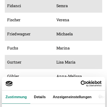
Fidanci
Semra
Fischer
Verena
Friedwagner
Michaela
Fuchs
Marina
Gurtner
Lisa Maria
Göhler
Anna-Melissa
Hochaspöck
Lisa
Zustimmung
Details
Anzeigeneinstellungen
Über
Holzapfel
Anna