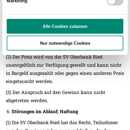
Marketing
zu können und die Zugriffe auf unsere Website zu
und SVR-Tasse
analysieren. Außerdem geben wir Informationen zu Ihrer
Adventsonntag (14.12.2025): Retro-Blechschild „2.
Verwendung unserer Website an unsere Partner für
Liga Meister“ und SVR-Seidenschal „Ried 1912“
soziale Medien, Werbung und Analysen weiter. Unsere
Alle Cookies zulassen
Adventsonntag (21.12.2025): 2x Tageseintritt in die
Partner führen diese Informationen möglicherweise mit
weiteren Daten zusammen, die Sie ihnen bereitgestellt
Eurotherme Bad Schallerbach + 2 Sitzplatz-Tickets
Nur notwendige Cookies
haben oder die sie im Rahmen Ihrer Nutzung der Dienste
für das Cupspiel gegen den SK Rapid
gesammelt haben.
(2) Der Preis wird von der SV Oberbank Ried
unentgeltlich zur Verfügung gestellt und kann nicht
Weitere Details, insbesondere zu Speicherdauer und
in Bargeld ausgezahlt oder gegen einen anderen Preis
Empfänger entnehmen Sie unserer
eingetauscht werden.
Datenschutzerklärung
.
(3) Der Anspruch auf den Gewinn kann nicht
abgetreten werden.
Störungen im Ablauf; Haftung
(1) Die SV Oberbank Ried hat das Recht, Teilnehmer