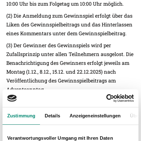
10:00 Uhr bis zum Folgetag um 10:00 Uhr möglich.
(2) Die Anmeldung zum Gewinnspiel erfolgt über das
Liken des Gewinnspielbeitrags und das Hinterlassen
eines Kommentars unter dem Gewinnspielbeitrag.
(3) Der Gewinner des Gewinnspiels wird per
Zufallsprinzip unter allen Teilnehmern ausgelost. Die
Benachrichtigung des Gewinners erfolgt jeweils am
Montag (1.12., 8.12., 15.12. und 22.12.2025) nach
Veröffentlichung des Gewinnspielbeitrags am
Adventsonntag.
(4) Die Ermittlung der Gewinner findet unter
Ausschluss der Öffentlichkeit statt.
Zustimmung
Details
Anzeigeneinstellungen
Über
(5) Die Ausgabe der Preise erfolgt ausschließlich vor
Ort in der Geschäftsstelle der SV Oberbank Ried.
Verantwortungsvoller Umgang mit Ihren Daten