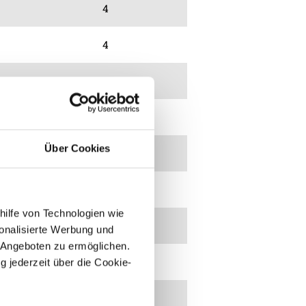
4
4
3
3
Über Cookies
3
2
hilfe von Technologien wie
2
onalisierte Werbung und
 Angeboten zu ermöglichen.
2
g jederzeit über die Cookie-
1