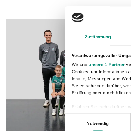
Zustimmung
Verantwortungsvoller Umgan
Wir und
unsere 1 Partner
ver
Cookies, um Informationen a
Inhalte, Messungen von Werb
Sie entscheiden darüber, wer
Erklärung oder durch Klicken
Erfahren Sie mehr darüber, w
Einzelheiten
fest.
Einwilligungsauswahl
Notwendig
Wir verwenden Cookies, um I