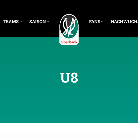
TEAMS
SAISON
FANS
NACHWUCH
U8