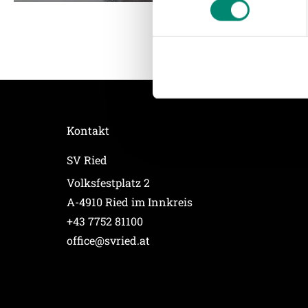
und die Zugriffe auf unsere 
Website an unsere Partner fü
möglicherweise mit weiteren
der Dienste gesammelt habe
Weitere Details, insbesond
Kontakt
SV Ried
Volksfestplatz 2
A-4910 Ried im Innkreis
+43 7752 81100
office@svried.at