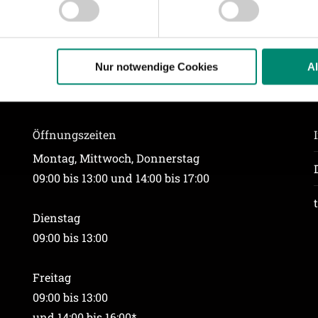
Website zu analysieren. Außerdem geben wir Informationen zu I
r soziale Medien, Werbung und Analysen weiter. Unsere Partner
 Daten zusammen, die Sie ihnen bereitgestellt haben oder die s
n.
Nur notwendige Cookies
A
ere zu Speicherdauer und Empfänger entnehmen Sie unserer
Dat
Öffnungszeiten
Montag, Mittwoch, Donnerstag
09:00 bis 13:00 und 14:00 bis 17:00
Dienstag
09:00 bis 13:00
Freitag
09:00 bis 13:00
und 14:00 bis 16:00*