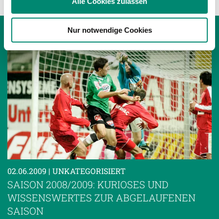
Alle Cookies zulassen
Partner führen diese Informationen möglicherweise mit
weiteren Daten zusammen, die Sie ihnen bereitgestellt
Nur notwendige Cookies
haben oder die sie im Rahmen Ihrer Nutzung der Dienste
gesammelt haben.
Weitere Details, insbesondere zu Speicherdauer und
Empfänger entnehmen Sie unserer
Datenschutzerklärung
.
02.06.2009
| UNKATEGORISIERT
SAISON 2008/2009: KURIOSES UND
WISSENSWERTES ZUR ABGELAUFENEN
SAISON