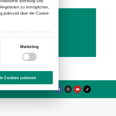
onalisierte Werbung und
 Angeboten zu ermöglichen.
g jederzeit über die Cookie-
G
hre Präferenzen im
Abschnitt
fenberg
neg
Marketing
 Medien anbieten zu können
hrer Verwendung unserer
 führen diese Informationen
ie im Rahmen Ihrer Nutzung
lle Cookies zulassen
enschutzerklärung
.