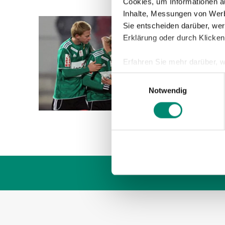
Cookies, um Informationen a
Inhalte, Messungen von Werb
Sie entscheiden darüber, wer
19.11.2
Erklärung oder durch Klicken
RIED
Erfahren Sie mehr darüber, w
Die SV 
Einzelheiten
fest.
Einwilligungsauswahl
mit 3:1
Notwendig
kann na
Wir verwenden Cookies, um I
und die Zugriffe auf unsere 
Website an unsere Partner fü
möglicherweise mit weiteren
der Dienste gesammelt habe
Weitere Details, insbesond