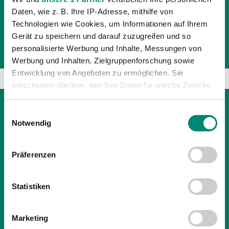
Die SV Ried holt an ihrem 100. Geburtstag bei
Daten, wie z. B. Ihre IP-Adresse, mithilfe von
Tabellenschlusslicht Kapfenberg ein torloses
Technologien wie Cookies, um Informationen auf Ihrem
Unentschieden. Ein reguläres Tor von Zulj wurde dabei
Gerät zu speichern und darauf zuzugreifen und so
leider aberkannt. In der Tabelle liegen die Innviertle
personalisierte Werbung und Inhalte, Messungen von
Werbung und Inhalten, Zielgruppenforschung sowie
Entwicklung von Angeboten zu ermöglichen. Sie
entscheiden darüber, wer Ihre Daten für welche Zwecke
nutzt. Sie können Ihre Einwilligung jederzeit über die
Cookie-Erklärung oder durch Klicken auf das Privacy
Einwilligungsauswahl
Trigger Symbol ändern oder widerrufen
Notwendig
Erfahren Sie mehr darüber, wie Ihre persönlichen Daten
Präferenzen
verarbeitet werden, und legen Sie Ihre Präferenzen im
Abschnitt Einzelheiten
fest.
Statistiken
Wir verwenden Cookies, um Inhalte und Anzeigen zu
personalisieren, Funktionen für soziale Medien anbieten
Marketing
zu können und die Zugriffe auf unsere Website zu