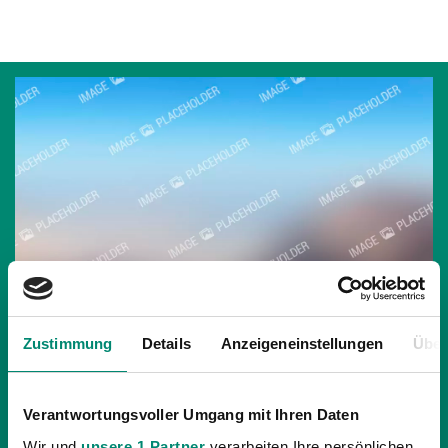
Zustimmung
Details
Anzeigeneinstellungen
Über
05.05.2012
| UNKATEGORISIERT
Verantwortungsvoller Umgang mit Ihren Daten
SVR GEGEN KAPFENBERG ENDET TORLOS
Wir und
unsere 1 Partner
verarbeiten Ihre persönlichen