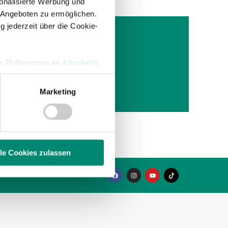
onalisierte Werbung und
 Angeboten zu ermöglichen.
g jederzeit über die Cookie-
BANK
hre Präferenzen im
Abschnitt
 Altheim
ielern
Marketing
 Medien anbieten zu können
hrer Verwendung unserer
 führen diese Informationen
ie im Rahmen Ihrer Nutzung
lle Cookies zulassen
enschutzerklärung
.