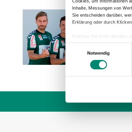
Cookies, um Informationen a
Inhalte, Messungen von Werb
Sie entscheiden darüber, wer
29.10.2
Erklärung oder durch Klicken
SVR-
Erfahren Sie mehr darüber, w
Am 31. 
Einzelheiten
fest.
Einwilligungsauswahl
und Mat
Notwendig
statt. 
Wir verwenden Cookies, um I
und die Zugriffe auf unsere 
Website an unsere Partner fü
möglicherweise mit weiteren
der Dienste gesammelt habe
Weitere Details, insbesond