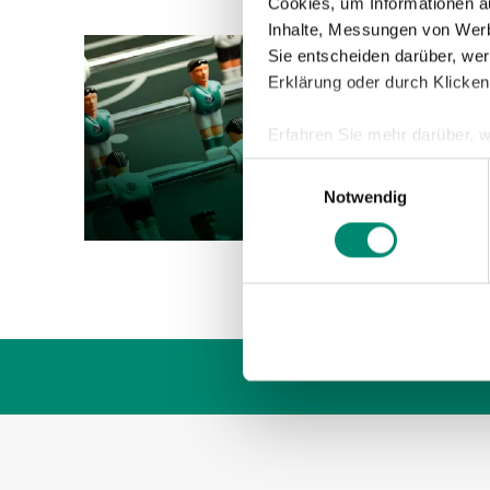
Cookies, um Informationen a
Inhalte, Messungen von Werb
Sie entscheiden darüber, wer
04.01.2
Erklärung oder durch Klicken
FOKU
Erfahren Sie mehr darüber, w
Mit Pre
Einzelheiten
fest.
Einwilligungsauswahl
setzen.
Notwendig
den Tor
Wir verwenden Cookies, um I
und die Zugriffe auf unsere 
Website an unsere Partner fü
möglicherweise mit weiteren
der Dienste gesammelt habe
Weitere Details, insbesond