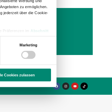
onalisierte Werbung und
 Angeboten zu ermöglichen.
g jederzeit über die Cookie-
hre Präferenzen im
Abschnitt
ck
hnell
Marketing
 Medien anbieten zu können
hrer Verwendung unserer
 führen diese Informationen
ie im Rahmen Ihrer Nutzung
lle Cookies zulassen
enschutzerklärung
.