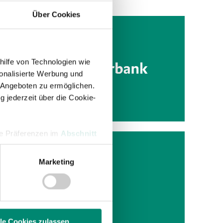
Über Cookies
EN E
hilfe von Technologien wie
onalisierte Werbung und
ustrian
 Angeboten zu ermöglichen.
Hypo
g jederzeit über die Cookie-
hre Präferenzen im
Abschnitt
Marketing
 Medien anbieten zu können
hrer Verwendung unserer
en
 führen diese Informationen
ie im Rahmen Ihrer Nutzung
lle Cookies zulassen