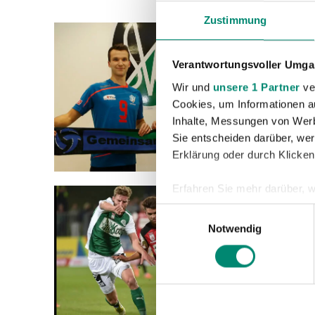
Zustimmung
01.12.2
RIED
Verantwortungsvoller Umgan
IN B
Wir und
unsere 1 Partner
ver
Cookies, um Informationen a
Bundesl
Inhalte, Messungen von Werb
Volley 
Sie entscheiden darüber, wer
Tirol V
Erklärung oder durch Klicken
Erfahren Sie mehr darüber, w
Einzelheiten
fest.
Einwilligungsauswahl
01.12.2
Notwendig
Wir verwenden Cookies, um I
SVR 
und die Zugriffe auf unsere 
Am Sams
Website an unsere Partner fü
möglicherweise mit weiteren
Tabelle
der Dienste gesammelt habe