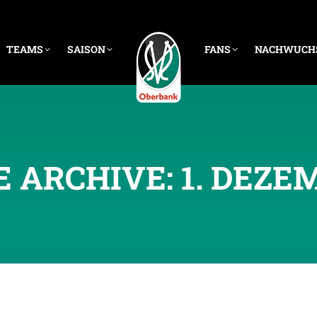
TEAMS
SAISON
FANS
NACHWUCH
E ARCHIVE:
1. DEZE