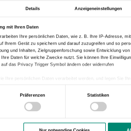
Details
Anzeigeneinstellungen
016
| UNKATEGORISIERT
ER FUSSBALLER UND VOLLEYBALLER SPIEL
g mit Ihren Daten
UNDESLIGA-DOPPEL
arbeiten Ihre persönlichen Daten, wie z. B. Ihre IP-Adresse, mit
uf Ihrem Gerät zu speichern und darauf zuzugreifen und so pers
iga-Doppel in Ried am Samstag, dem 3. Dezember: In der A
ung und Inhalten, Zielgruppenforschung sowie Entwicklung von
League hat der UVC Weberzeile Ried um 16.00 Uhr Meister 
 Ihre Daten für welche Zwecke nutzt. Sie können Ihre Einwilligun
olleyballteam zu Gast in der Messehalle 18. Um 18.30 U
 auf das Privacy Trigger Symbol ändern oder widerrufen
ie Ihre persönlichen Daten verarbeitet werden, und legen Sie I
016
| UNKATEGORISIERT
Präferenzen
Statistiken
nhalte und Anzeigen zu personalisieren, Funktionen für soziale
IST GEFORDERT
Website zu analysieren. Außerdem geben wir Informationen zu I
tag, 3. Dezember treffen die Wikinger um 18:30 Uhr auf d
r soziale Medien, Werbung und Analysen weiter. Unsere Partner
 Daten zusammen, die Sie ihnen bereitgestellt haben oder die s
nletzten SV Mattersburg.
n.
Nur notwendige Cookies
A