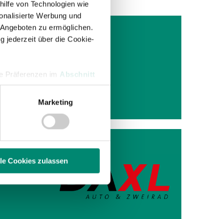
hilfe von Technologien wie
onalisierte Werbung und
 Angeboten zu ermöglichen.
g jederzeit über die Cookie-
h
hre Präferenzen im
Abschnitt
shammer
Marketing
 Medien anbieten zu können
hrer Verwendung unserer
 führen diese Informationen
ie im Rahmen Ihrer Nutzung
lle Cookies zulassen
enschutzerklärung
.