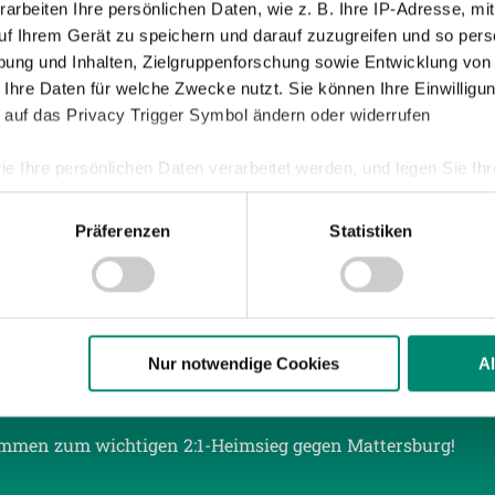
arbeiten Ihre persönlichen Daten, wie z. B. Ihre IP-Adresse, mit
uf Ihrem Gerät zu speichern und darauf zuzugreifen und so pers
ung und Inhalten, Zielgruppenforschung sowie Entwicklung von
016
| UNKATEGORISIERT
 Ihre Daten für welche Zwecke nutzt. Sie können Ihre Einwilligun
ICK MÖSCHL MAN OF THE MATCH
 auf das Privacy Trigger Symbol ändern oder widerrufen
 der Stimmen wurde Patrick Möschl zum Man of the Matc
ie Ihre persönlichen Daten verarbeitet werden, und legen Sie I
. Den zweiten und dritten Platz belegten Thomas Reifelt
nd Dieter Elsneg (10%).
Präferenzen
Statistiken
nhalte und Anzeigen zu personalisieren, Funktionen für soziale
Website zu analysieren. Außerdem geben wir Informationen zu I
r soziale Medien, Werbung und Analysen weiter. Unsere Partner
 Daten zusammen, die Sie ihnen bereitgestellt haben oder die s
n.
Nur notwendige Cookies
A
016
| UNKATEGORISIERT
 STIMMEN ZUM SPIEL
ere zu Speicherdauer und Empfänger entnehmen Sie unserer
Dat
immen zum wichtigen 2:1-Heimsieg gegen Mattersburg!