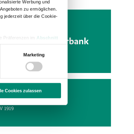
onalisierte Werbung und
 Angeboten zu ermöglichen.
g jederzeit über die Cookie-
NALE
hre Präferenzen im
Abschnitt
artin
s
Marketing
 Medien anbieten zu können
hrer Verwendung unserer
 führen diese Informationen
ie im Rahmen Ihrer Nutzung
lle Cookies zulassen
V 1919
enschutzerklärung
.