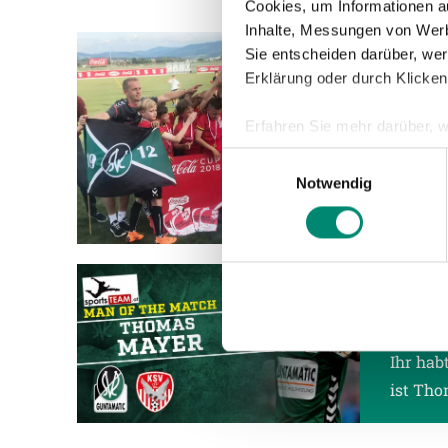
Cookies, um Informationen a
Inhalte, Messungen von Werb
Sie entscheiden darüber, wer
28.05.2
Erklärung oder durch Klicken
U12 
Erfahren Sie mehr darüber, w
Die U12
Einzelheiten
fest.
Einwilligungsauswahl
im Mühl
Notwendig
Bundesf
Wir verwenden Cookies, um I
und die Zugriffe auf unsere 
Website an unsere Partner fü
möglicherweise mit weiteren
28.05.2
der Dienste gesammelt habe
MAN 
Ihr hab
Weitere Details, insbesond
ist Tho