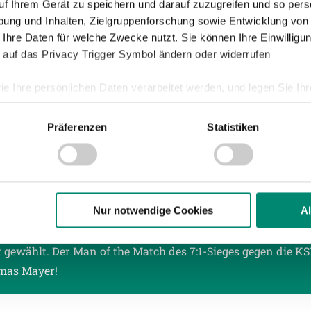
uf Ihrem Gerät zu speichern und darauf zuzugreifen und so pers
ung und Inhalten, Zielgruppenforschung sowie Entwicklung von
 Ihre Daten für welche Zwecke nutzt. Sie können Ihre Einwilligun
018
| NACHWUCHS
 auf das Privacy Trigger Symbol ändern oder widerrufen
GEWINNT DAS COCA-COLA-CUP-LANDESFI
ie Ihre persönlichen Daten verarbeitet werden, und legen Sie I
 der SV Guntamatic Ried besiegte im Finale die Union St. M
kreis und sicherte sich damit auch einen Startplatz für da
Präferenzen
Statistiken
inale in Mattersburg.
nhalte und Anzeigen zu personalisieren, Funktionen für soziale
Website zu analysieren. Außerdem geben wir Informationen zu I
r soziale Medien, Werbung und Analysen weiter. Unsere Partner
 Daten zusammen, die Sie ihnen bereitgestellt haben oder die s
018
| PROFIS
n.
Nur notwendige Cookies
A
OF THE MATCH – THOMAS MAYER
t gewählt. Der Man of the Match des 7:1-Sieges gegen die KS
ere zu Speicherdauer und Empfänger entnehmen Sie unserer
Dat
mas Mayer!