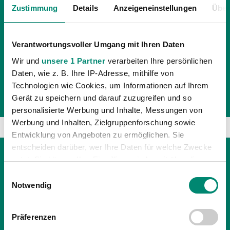
Zustimmung
Details
Anzeigeneinstellungen
Über
OÖ-LIGA
Auf ligaportal.at wird derzeit der Spieler der Saison der
LT1 OÖ-Liga gewählt und JWR-Kicker Hannes Huber
Verantwortungsvoller Umgang mit Ihren Daten
liegt als bester Rieder aktuell auf Platz 2.
Wir und
unsere 1 Partner
verarbeiten Ihre persönlichen
Daten, wie z. B. Ihre IP-Adresse, mithilfe von
Technologien wie Cookies, um Informationen auf Ihrem
Gerät zu speichern und darauf zuzugreifen und so
personalisierte Werbung und Inhalte, Messungen von
Werbung und Inhalten, Zielgruppenforschung sowie
Entwicklung von Angeboten zu ermöglichen. Sie
entscheiden darüber, wer Ihre Daten für welche Zwecke
nutzt. Sie können Ihre Einwilligung jederzeit über die
Cookie-Erklärung oder durch Klicken auf das Privacy
Einwilligungsauswahl
Trigger Symbol ändern oder widerrufen
Notwendig
Erfahren Sie mehr darüber, wie Ihre persönlichen Daten
Präferenzen
verarbeitet werden, und legen Sie Ihre Präferenzen im