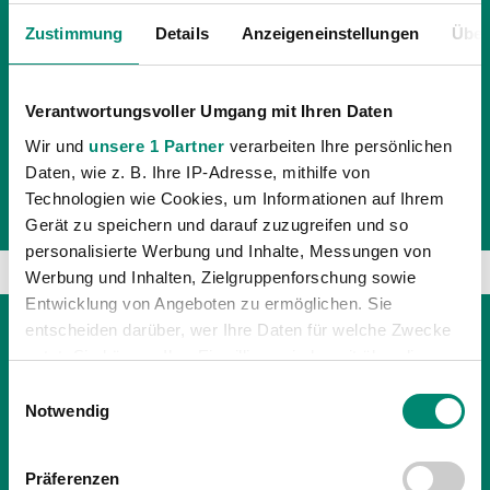
In der vorgezogenen ersten Frühjahrsrunde setzte es
Zustimmung
Details
Anzeigeneinstellungen
Über
für unsere Jungen Wikinger eine knappe 1:2
Niederlage gegen die Union Gurten. Den schwarz-
Verantwortungsvoller Umgang mit Ihren Daten
grünen Treffer im Innviertler Derby erzielte Andre Zrni
Wir und
unsere 1 Partner
verarbeiten Ihre persönlichen
Daten, wie z. B. Ihre IP-Adresse, mithilfe von
Technologien wie Cookies, um Informationen auf Ihrem
Gerät zu speichern und darauf zuzugreifen und so
personalisierte Werbung und Inhalte, Messungen von
Werbung und Inhalten, Zielgruppenforschung sowie
Entwicklung von Angeboten zu ermöglichen. Sie
entscheiden darüber, wer Ihre Daten für welche Zwecke
nutzt. Sie können Ihre Einwilligung jederzeit über die
Cookie-Erklärung oder durch Klicken auf das Privacy
Einwilligungsauswahl
Trigger Symbol ändern oder widerrufen
Notwendig
Erfahren Sie mehr darüber, wie Ihre persönlichen Daten
Präferenzen
verarbeitet werden, und legen Sie Ihre Präferenzen im