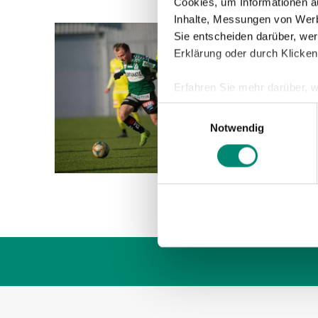
Cookies, um Informationen a
Inhalte, Messungen von Werb
Sie entscheiden darüber, wer
14.01.2
Erklärung oder durch Klicken
2:3 
PÖLT
Erfahren Sie mehr darüber, w
Einzelheiten
fest.
Im erst
Einwilligungsauswahl
Notwendig
Guntama
Wir verwenden Cookies, um I
Tore de
und die Zugriffe auf unsere 
Website an unsere Partner fü
möglicherweise mit weiteren
der Dienste gesammelt habe
Weitere Details, insbesond