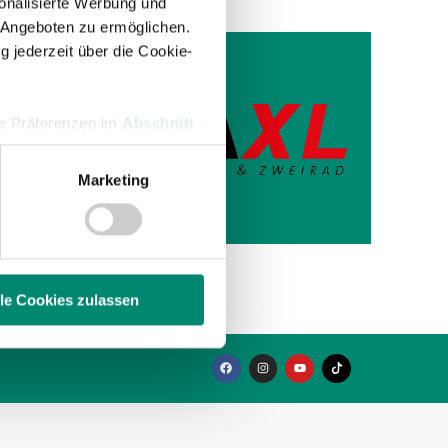
onalisierte Werbung und
 Angeboten zu ermöglichen.
g jederzeit über die Cookie-
ST.
hre Präferenzen im
Abschnitt
Marketing
 Die
 Medien anbieten zu können
hrer Verwendung unserer
 führen diese Informationen
ie im Rahmen Ihrer Nutzung
lle Cookies zulassen
enschutzerklärung
.