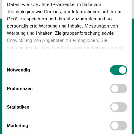
Daten, wie z. B. Ihre IP-Adresse, mithilfe von
Technologien wie Cookies, um Informationen auf Ihrem
Gerät zu speichern und darauf zuzugreifen und so
personalisierte Werbung und Inhalte, Messungen von
Werbung und Inhalten, Zielgruppenforschung sowie
Entwicklung von Angeboten zu ermöglichen. Sie
entscheiden darüber, wer Ihre Daten für welche Zwecke
nutzt. Sie können Ihre Einwilligung jederzeit über die
Cookie-Erklärung oder durch Klicken auf das Privacy
Einwilligungsauswahl
Trigger Symbol ändern oder widerrufen
Notwendig
Erfahren Sie mehr darüber, wie Ihre persönlichen Daten
Präferenzen
verarbeitet werden, und legen Sie Ihre Präferenzen im
Abschnitt Einzelheiten
fest.
Statistiken
Wir verwenden Cookies, um Inhalte und Anzeigen zu
personalisieren, Funktionen für soziale Medien anbieten
20.08.2020
| NACHWUCHS
Marketing
zu können und die Zugriffe auf unsere Website zu
WIKINGER KIDS CAMP 2020 WAR EIN
analysieren. Außerdem geben wir Informationen zu Ihrer