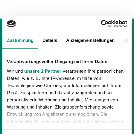
Zustimmung
Details
Anzeigeneinstellungen
Über
Verantwortungsvoller Umgang mit Ihren Daten
Wir und
unsere 1 Partner
verarbeiten Ihre persönlichen
Daten, wie z. B. Ihre IP-Adresse, mithilfe von
Technologien wie Cookies, um Informationen auf Ihrem
Gerät zu speichern und darauf zuzugreifen und so
personalisierte Werbung und Inhalte, Messungen von
Werbung und Inhalten, Zielgruppenforschung sowie
Entwicklung von Angeboten zu ermöglichen. Sie
11.05.2021
| PROFIS
entscheiden darüber, wer Ihre Daten für welche Zwecke
0:0-SVR SICHERT SICH KLASSENERHALT
nutzt. Sie können Ihre Einwilligung jederzeit über die