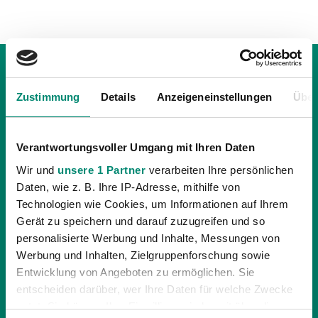
Zustimmung
Details
Anzeigeneinstellungen
Über
Verantwortungsvoller Umgang mit Ihren Daten
Wir und
unsere 1 Partner
verarbeiten Ihre persönlichen
Daten, wie z. B. Ihre IP-Adresse, mithilfe von
Technologien wie Cookies, um Informationen auf Ihrem
Gerät zu speichern und darauf zuzugreifen und so
personalisierte Werbung und Inhalte, Messungen von
Werbung und Inhalten, Zielgruppenforschung sowie
Entwicklung von Angeboten zu ermöglichen. Sie
entscheiden darüber, wer Ihre Daten für welche Zwecke
02.09.2021
| JUNGE WIKINGER RIED
nutzt. Sie können Ihre Einwilligung jederzeit über die
HEIMSPIEL GEGEN GLEISDORF