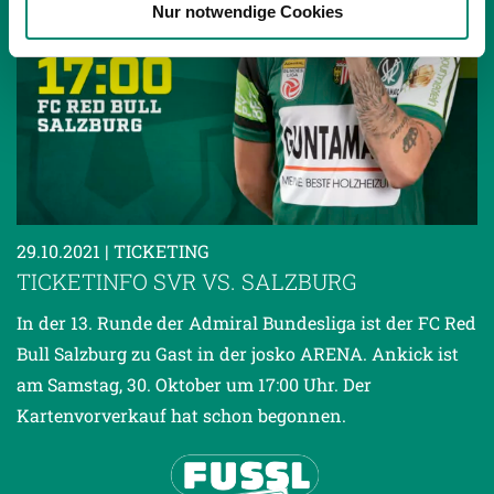
Nur notwendige Cookies
haben oder die sie im Rahmen Ihrer Nutzung der Dienste
gesammelt haben.
Weitere Details, insbesondere zu Speicherdauer und
Empfänger entnehmen Sie unserer
Datenschutzerklärung
.
29.10.2021
| TICKETING
TICKETINFO SVR VS. SALZBURG
In der 13. Runde der Admiral Bundesliga ist der FC Red
Bull Salzburg zu Gast in der josko ARENA. Ankick ist
am Samstag, 30. Oktober um 17:00 Uhr. Der
Kartenvorverkauf hat schon begonnen.