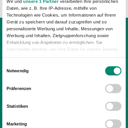
Wir und
unsere 1 Partner
verarbeiten Ihre persönlichen
Daten, wie z. B. Ihre IP-Adresse, mithilfe von
Technologien wie Cookies, um Informationen auf Ihrem
Gerät zu speichern und darauf zuzugreifen und so
personalisierte Werbung und Inhalte, Messungen von
Werbung und Inhalten, Zielgruppenforschung sowie
Entwicklung von Angeboten zu ermöglichen. Sie
entscheiden darüber, wer Ihre Daten für welche Zwecke
nutzt. Sie können Ihre Einwilligung jederzeit über die
Cookie-Erklärung oder durch Klicken auf das Privacy
Einwilligungsauswahl
Trigger Symbol ändern oder widerrufen
Notwendig
Erfahren Sie mehr darüber, wie Ihre persönlichen Daten
Präferenzen
verarbeitet werden, und legen Sie Ihre Präferenzen im
Abschnitt Einzelheiten
fest.
Statistiken
Wir verwenden Cookies, um Inhalte und Anzeigen zu
22.02.2022
| PROFIS
personalisieren, Funktionen für soziale Medien anbieten
Marketing
zu können und die Zugriffe auf unsere Website zu
WILLKOMMEN ZURÜCK AUF DER WEST