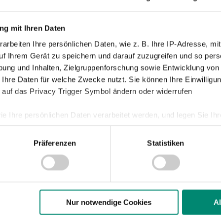
g mit Ihren Daten
022
| ALLGEMEINE NEWS
arbeiten Ihre persönlichen Daten, wie z. B. Ihre IP-Adresse, mit
16. DEZEMBER BESTELLEN
uf Ihrem Gerät zu speichern und darauf zuzugreifen und so pers
ung und Inhalten, Zielgruppenforschung sowie Entwicklung von
e rechtzeitig bis Freitag, den 16. Dezember und du bekomms
 Ihre Daten für welche Zwecke nutzt. Sie können Ihre Einwilligun
k pünktlich vor Weihnachten!
 auf das Privacy Trigger Symbol ändern oder widerrufen
ie Ihre persönlichen Daten verarbeitet werden, und legen Sie I
022
| ALLGEMEINE NEWS
IDENT ROLAND DAXL NEU IM BUNDESLIG
Präferenzen
Statistiken
nhalte und Anzeigen zu personalisieren, Funktionen für soziale
ICHTSRAT
Website zu analysieren. Außerdem geben wir Informationen zu I
bs der Admiral Bundesliga haben in der Klubkonferenz Ro
r soziale Medien, Werbung und Analysen weiter. Unsere Partner
 Daten zusammen, die Sie ihnen bereitgestellt haben oder die s
räsident der SV Guntamatic Ried, für den Aufsichtsrat der
n.
ichischen Fußball-Bundesliga nominiert. Daxl folgt Martin
Nur notwendige Cookies
A