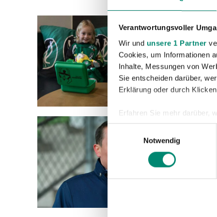
Verantwortungsvoller Umgan
09.12.2
Wir und
unsere 1 Partner
ver
BIS 
Cookies, um Informationen a
Inhalte, Messungen von Werb
Bestell
Sie entscheiden darüber, wer
Geschen
Erklärung oder durch Klicken
Erfahren Sie mehr darüber, w
Einzelheiten
fest.
09.12.2
Einwilligungsauswahl
PRÄS
Notwendig
Wir verwenden Cookies, um I
AUFS
und die Zugriffe auf unsere 
Die Klu
Website an unsere Partner fü
möglicherweise mit weiteren
Daxl, P
der Dienste gesammelt habe
Österre