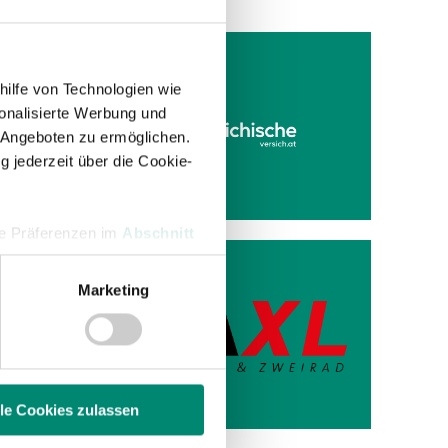
hilfe von Technologien wie
onalisierte Werbung und
 Angeboten zu ermöglichen.
t dein
g jederzeit über die Cookie-
hre Präferenzen im
Abschnitt
A-
Marketing
 Medien anbieten zu können
hrer Verwendung unserer
land
 führen diese Informationen
ie im Rahmen Ihrer Nutzung
lle Cookies zulassen