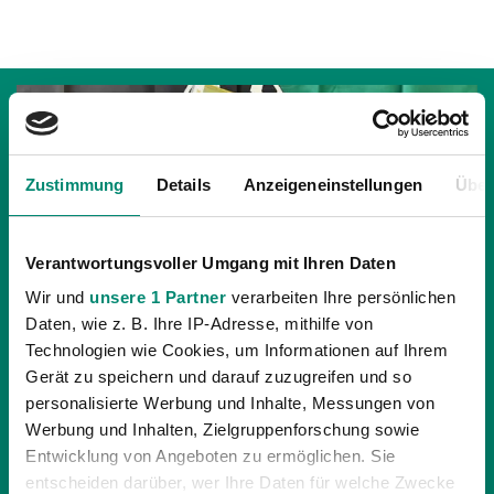
Zustimmung
Details
Anzeigeneinstellungen
Über
Verantwortungsvoller Umgang mit Ihren Daten
Wir und
unsere 1 Partner
verarbeiten Ihre persönlichen
Daten, wie z. B. Ihre IP-Adresse, mithilfe von
Technologien wie Cookies, um Informationen auf Ihrem
Gerät zu speichern und darauf zuzugreifen und so
personalisierte Werbung und Inhalte, Messungen von
10.01.2024
| NACHWUCHS
Werbung und Inhalten, Zielgruppenforschung sowie
SVR NACHWUCHS TALENTEREPORT
Entwicklung von Angeboten zu ermöglichen. Sie
2023/24
entscheiden darüber, wer Ihre Daten für welche Zwecke