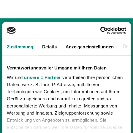
Zustimmung
Details
Anzeigeneinstellungen
Über
Verantwortungsvoller Umgang mit Ihren Daten
Wir und
unsere 1 Partner
verarbeiten Ihre persönlichen
Daten, wie z. B. Ihre IP-Adresse, mithilfe von
Technologien wie Cookies, um Informationen auf Ihrem
Gerät zu speichern und darauf zuzugreifen und so
personalisierte Werbung und Inhalte, Messungen von
04.04.2024
| PROFIS
Werbung und Inhalten, Zielgruppenforschung sowie
„WOLLEN AGGRESSIV UND INTENSIV IN
Entwicklung von Angeboten zu ermöglichen. Sie
entscheiden darüber, wer Ihre Daten für welche Zwecke
DIESES SPIEL GEHEN“